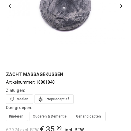
ZACHT MASSAGEKUSSEN
Artikelnummer:
16801840
Zintuigen:
Voelen
Proprioceptief
Doelgroepen:
Kinderen
Ouderen & Dementie
Gehandicapten
€ 35,
99
incl. BTW
€ 29,74
excl. BTW