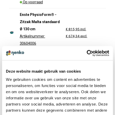
Op voorraad
Enste PhysioForm® -
Zitzak Malta standaard
Ø 130 cm
€ 815,95 incl.
€ 674,34 excl.
Artikelnummer:
30604006
Preorder
Enste PhysioForm® -
Zitzak Kreta standaard
Deze website maakt gebruik van cookies
175 cm
€ 835,00 incl.
We gebruiken cookies om content en advertenties te
€ 690,08 excl.
Artikelnummer:
personaliseren, om functies voor social media te bieden
en om ons websiteverkeer te analyseren. Ook delen we
30606006
informatie over uw gebruik van onze site met onze
Preorder
partners voor social media, adverteren en analyse. Deze
partners kunnen deze gegevens combineren met andere
Enste PhysioForm® -