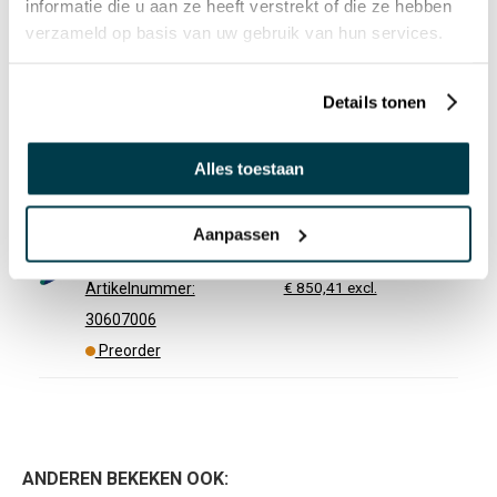
informatie die u aan ze heeft verstrekt of die ze hebben
Zitzak Malta groot Ø
verzameld op basis van uw gebruik van hun services.
150 cm
€ 1.025,00 incl.
€ 847,11 excl.
Artikelnummer:
Details tonen
30605006
Preorder
Alles toestaan
Enste PhysioForm® -
Zitzak Kreta groot 200
Aanpassen
cm
€ 1.029,00 incl.
€ 850,41 excl.
Artikelnummer:
30607006
Preorder
ANDEREN BEKEKEN OOK: