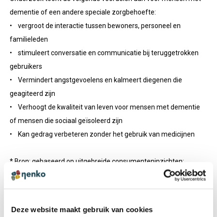
dementie of een andere speciale zorgbehoefte:
• vergroot de interactie tussen bewoners, personeel en
familieleden
• stimuleert conversatie en communicatie bij teruggetrokken
gebruikers
• Vermindert angstgevoelens en kalmeert diegenen die
geagiteerd zijn
• Verhoogt de kwaliteit van leven voor mensen met dementie
of mensen die sociaal geïsoleerd zijn
• Kan gedrag verbeteren zonder het gebruik van medicijnen
* Bron: gebaseerd op uitgebreide consumenteninzichten;
AFEDAZ- en UNAMIQO-studie uit 2018; Wall, K. (2017), Gebruik
van robotdieren in VA langdurige zorg.
Deze website maakt gebruik van cookies
Voordelen van robot huisdieren