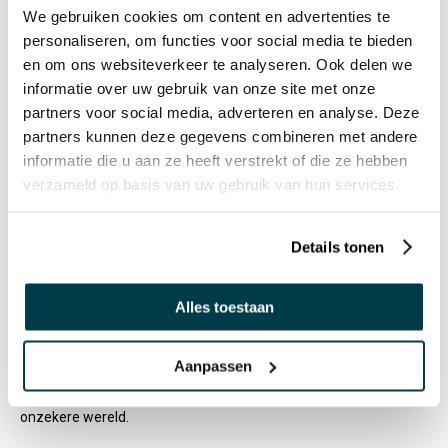
We gebruiken cookies om content en advertenties te
De robotdieren zijn veel meer dan alleen knuffels. Deze dieren
personaliseren, om functies voor social media te bieden
zijn speel ontworpen om de levenskwaliteit van mensen met
en om ons websiteverkeer te analyseren. Ook delen we
speciale zorgbehoeftes te verbeteren. Deze huisdieren
informatie over uw gebruik van onze site met onze
bevorderen sociale interactie en de communicatie, doordat de
partners voor social media, adverteren en analyse. Deze
partners kunnen deze gegevens combineren met andere
huisdieren reageren op aanraking, beweging en geluid. Daarom
informatie die u aan ze heeft verstrekt of die ze hebben
maken deze interactieve huisdieren bijzonder geschikt voor
verzameld op basis van uw gebruik van hun services.
kinderen en volwassenen met autisme, waar herkenning en
responsiviteit bij het ontwikkelen van sociale vaardigheden.
Details tonen
Daarnaast spelen deze robot knuffeldieren een belangrijke rol
bij het verminderen van eenzaamheid en angst, dit is vooral bij
Alles toestaan
mensen met dementie. Het gezelschap van een zachte,
levensechte dier geeft een gevoel van verbinding en
Aanpassen
geborgenheid, wat juist de rust kan terugbrengen in een
onzekere wereld.