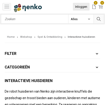
0
0
Inloggen
Home
Webshop
Spel & Ontwikkeling
Interactieve huisdieren
FILTER
CATEGORIEËN
INTERACTIEVE HUISDIEREN
De robot huisdieren van Nenko zijn interactieve knuffels die
gezelschap en troost bieden aan ouderen, kinderen met autisme
en volwassenen met een beperking. Ze reageren op aanraking