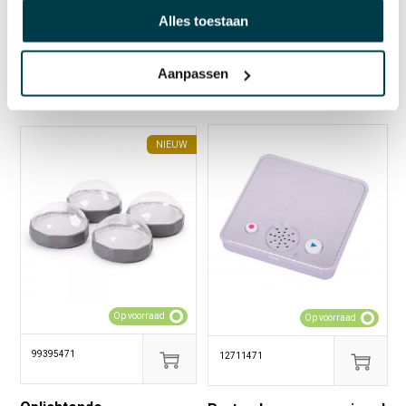
voetschommel
set van 6
Alles toestaan
€ 89,95 incl. BTW
€ 169,00 incl. BTW
€ 74,34 excl. BTW
€ 139,67 excl. BTW
Aanpassen
NIEUW
Op voorraad
Op voorraad
99395471
12711471