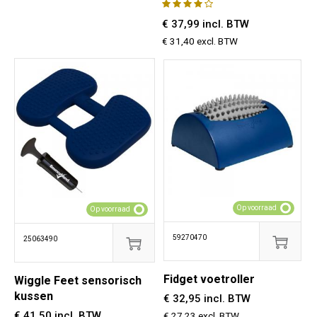
€ 37,99 incl. BTW
€ 31,40 excl. BTW
Op voorraad
Op voorraad
59270470
25063490
Fidget voetroller
Wiggle Feet sensorisch
kussen
€ 32,95 incl. BTW
€ 41,50 incl. BTW
€ 27,23 excl. BTW