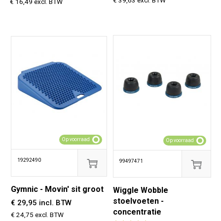
€ 39,63 excl. BTW
€ 16,49 excl. BTW
Op voorraad
Op voorraad
19292490
99497471
Gymnic - Movin' sit groot
Wiggle Wobble
stoelvoeten -
€ 29,95 incl. BTW
concentratie
€ 24,75 excl. BTW