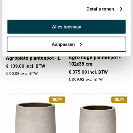
Details tonen
Alles toestaan
Preorder
Preorder
52166050
52165050
Aanpassen
Agro hoge plantenpot -
Agroplate plantenpot - L
102x35 cm
€ 109,00 incl. BTW
€ 375,00 incl. BTW
€ 90,08 excl. BTW
€ 309,92 excl. BTW
NIEUW
NIEUW