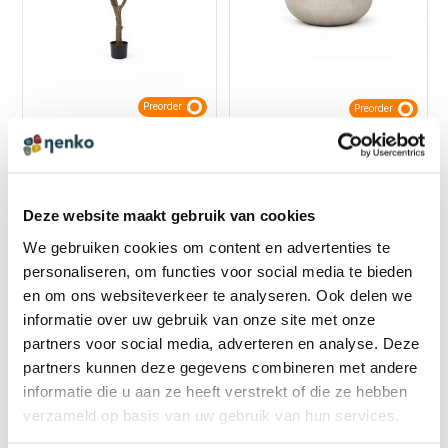
Preorder
Preorder
52163050
52164050
Kunstplant Olijfboom -
Agroplate plantenpot - S
Deze website maakt gebruik van cookies
200 cm
€ 69,95 incl. BTW
We gebruiken cookies om content en advertenties te
€ 759,00 incl. BTW
€ 57,81 excl. BTW
personaliseren, om functies voor social media te bieden
€ 627,27 excl. BTW
en om ons websiteverkeer te analyseren. Ook delen we
informatie over uw gebruik van onze site met onze
partners voor social media, adverteren en analyse. Deze
NIEUW
NIEUW
partners kunnen deze gegevens combineren met andere
informatie die u aan ze heeft verstrekt of die ze hebben
verzameld op basis van uw gebruik van hun services.