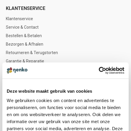
KLANTENSERVICE
Klantenservice
Service & Contact
Bestellen & Betalen
Bezorgen & Afhalen
Retourneren & Terugstorten
Garantie & Reparatie
Nenko account
NENKO
Deze website maakt gebruik van cookies
Nenko team
We gebruiken cookies om content en advertenties te
Sociale werkplaatsen
personaliseren, om functies voor social media te bieden
Zintuigen & icoontjes
en om ons websiteverkeer te analyseren. Ook delen we
informatie over uw gebruik van onze site met onze
Kleuradvies
partners voor social media, adverteren en analyse. Deze
Doelgroepen