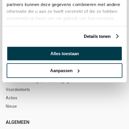
partners kunnen deze gegevens combineren met andere
informatie die u aan ze heeft verstrekt of die ze hebben
Vacatures
verzameld op basis van uw gebruik van hun services.
WEBSHOP
Details tonen
Snoezelen & Zintuigstimulering
Buitenmateriaal
Alles toestaan
Meubilair & Soft Play
Spel & Ontwikkeling
Aanpassen
Muziektherapie
Sensorische Integratie & Beweging
Voordeelsets
Acties
Nieuw
ALGEMEEN