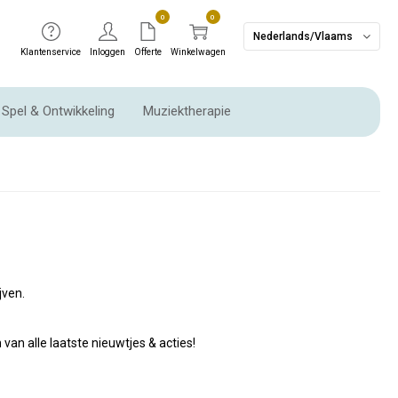
0
0
Nederlands/Vlaams
Klantenservice
Inloggen
Offerte
Winkelwagen
Spel & Ontwikkeling
Muziektherapie
Ritme instrumenten & Slaginstrumenten
jven.
van alle laatste nieuwtjes & acties!