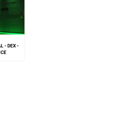
 - DEX -
NCE