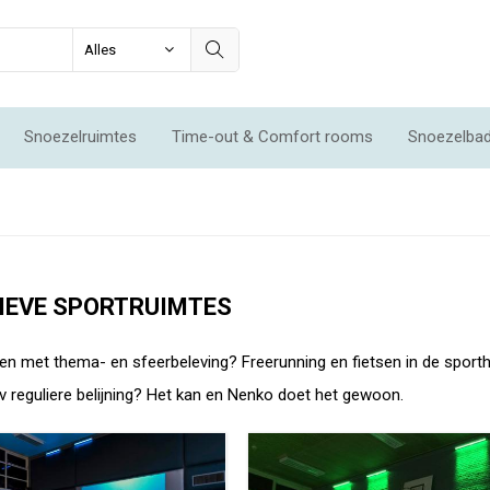
Snoezelruimtes
Time-out & Comfort rooms
Snoezelba
mtes
IEVE SPORTRUIMTES
ten met thema- en sfeerbeleving? Freerunning en fietsen in de spor
pv reguliere belijning? Het kan en Nenko doet het gewoon.