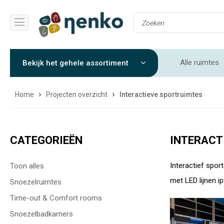
Alle ruimtes
Bekijk het gehele assortiment
Soft play rui
Home
Projecten overzicht
Interactieve sportruimtes
CATEGORIEËN
INTERACT
Interactief spor
Toon alles
met LED lijnen i
Snoezelruimtes
Time-out & Comfort rooms
Snoezelbadkamers