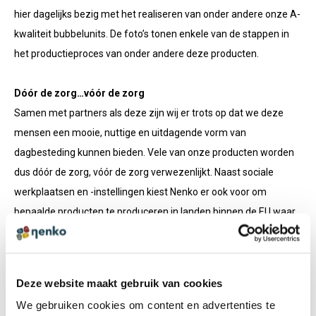
hier dagelijks bezig met het realiseren van onder andere onze A-
kwaliteit bubbelunits. De foto’s tonen enkele van de stappen in
het productieproces van onder andere deze producten.
Dóór de zorg…vóór de zorg
Samen met partners als deze zijn wij er trots op dat we deze
mensen een mooie, nuttige en uitdagende vorm van
dagbesteding kunnen bieden. Vele van onze producten worden
dus dóór de zorg, vóór de zorg verwezenlijkt. Naast sociale
werkplaatsen en -instellingen kiest Nenko er ook voor om
bepaalde producten te produceren in landen binnen de EU waar
de werkgelegenheid gewoonweg minder is. Deze werkplaatsen
worden door Nederlandse mensen geleid, zodat er op de juiste
wij ze wordt geproduceerd op basis van de door ons gestelde
Deze website maakt gebruik van cookies
kwaliteitseisen.
We gebruiken cookies om content en advertenties te