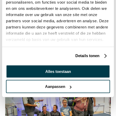
personaliseren, om functies voor social media te bieden
Wij prijzen ons gelukkig met de vele creatieve en vastberaden
en om ons websiteverkeer te analyseren. Ook delen we
mensen binnen ons team alsook de partners die we om ons
informatie over uw gebruik van onze site met onze
heen verzameld hebben. Samen hebben wij als doel voor u en de
partners voor social media, adverteren en analyse. Deze
partners kunnen deze gegevens combineren met andere
mensen waar u om geeft producten te blijven selecteren en
informatie die u aan ze heeft verstrekt of die ze hebben
produceren die de kwaliteit van leven verbeteren en het leven
verzameld op basis van uw gebruik van hun services.
gewoon leuker maken.
Details tonen
Alles toestaan
Aanpassen