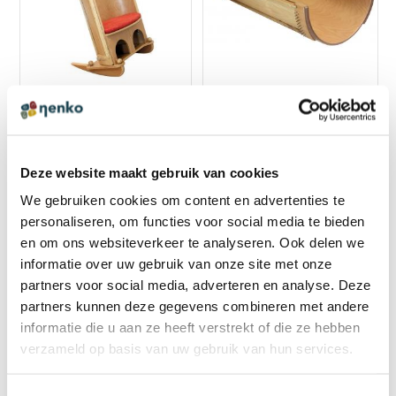
Preorder
Preorder
18619038
16721038
Deze website maakt gebruik van cookies
Klankstoel met klankwieg
Klankwieg 180 cm
We gebruiken cookies om content en advertenties te
130 cm
€ 5.499,00 incl. BTW
personaliseren, om functies voor social media te bieden
€ 6.498,99 incl. BTW
€ 4.544,63 excl. BTW
en om ons websiteverkeer te analyseren. Ook delen we
€ 5.371,07 excl. BTW
informatie over uw gebruik van onze site met onze
partners voor social media, adverteren en analyse. Deze
partners kunnen deze gegevens combineren met andere
informatie die u aan ze heeft verstrekt of die ze hebben
verzameld op basis van uw gebruik van hun services.