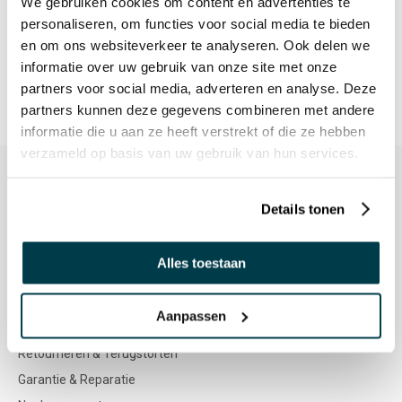
We gebruiken cookies om content en advertenties te
gemaakte producten? Bekijk hier de
kleurenstalen
.
personaliseren, om functies voor social media te bieden
en om ons websiteverkeer te analyseren. Ook delen we
Wil je
meer informatie
over de juist kleurkeuze voor jouw ruimte of
informatie over uw gebruik van onze site met onze
product? Neem gerust vrijblijvend
contact
op met een van onze
partners voor social media, adverteren en analyse. Deze
partners kunnen deze gegevens combineren met andere
adviseurs!
informatie die u aan ze heeft verstrekt of die ze hebben
verzameld op basis van uw gebruik van hun services.
Details tonen
KLANTENSERVICE
Klantenservice
Alles toestaan
Service & Contact
Bestellen & Betalen
Aanpassen
Bezorgen & Afhalen
Retourneren & Terugstorten
Garantie & Reparatie