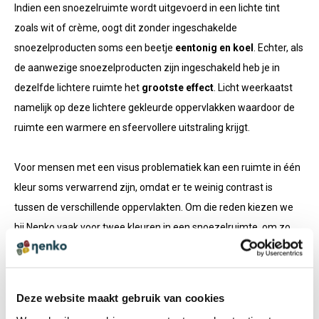
Indien een snoezelruimte wordt uitgevoerd in een lichte tint
zoals wit of crème, oogt dit zonder ingeschakelde
snoezelproducten soms een beetje
eentonig en koel
. Echter, als
de aanwezige snoezelproducten zijn ingeschakeld heb je in
dezelfde lichtere ruimte het
grootste effect
. Licht weerkaatst
namelijk op deze lichtere gekleurde oppervlakken waardoor de
ruimte een warmere en sfeervollere uitstraling krijgt.
Voor mensen met een visus problematiek kan een ruimte in één
kleur soms verwarrend zijn, omdat er te weinig contrast is
tussen de verschillende oppervlakten. Om die reden kiezen we
bij Nenko vaak voor twee kleuren in een snoezelruimte, om zo
het verschil tussen horizontale en verticale vlakken duidelijk
zichtbaar te maken.
Deze website maakt gebruik van cookies
Benieuwd naar welke kleuren je kunt kiezen voor onze op maat