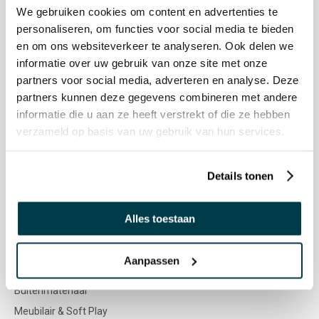
Garantie & Reparatie
We gebruiken cookies om content en advertenties te
Nenko account
personaliseren, om functies voor social media te bieden
en om ons websiteverkeer te analyseren. Ook delen we
NENKO
informatie over uw gebruik van onze site met onze
partners voor social media, adverteren en analyse. Deze
Nenko team
partners kunnen deze gegevens combineren met andere
Sociale werkplaatsen
informatie die u aan ze heeft verstrekt of die ze hebben
Zintuigen & icoontjes
verzameld op basis van uw gebruik van hun services.
Kleuradvies
Doelgroepen
Details tonen
Vacatures
Alles toestaan
WEBSHOP
Aanpassen
Snoezelen & Zintuigstimulering
Buitenmateriaal
Meubilair & Soft Play