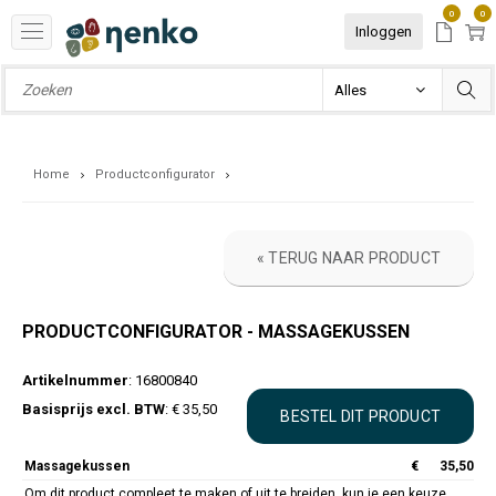
0
0
Inloggen
Home
Productconfigurator
« TERUG NAAR PRODUCT
PRODUCTCONFIGURATOR - MASSAGEKUSSEN
Artikelnummer
: 16800840
Basisprijs excl. BTW
: € 35,50
Massagekussen
€
35,50
Om dit product compleet te maken of uit te breiden, kun je een keuze