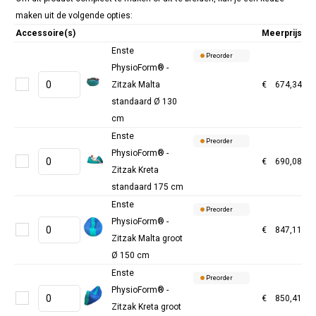
maken uit de volgende opties:
Accessoire(s)
Meerprijs
Enste
Preorder
PhysioForm® -
Zitzak Malta
€
674,34
standaard Ø 130
cm
Enste
Preorder
PhysioForm® -
€
690,08
Zitzak Kreta
standaard 175 cm
Enste
Preorder
PhysioForm® -
€
847,11
Zitzak Malta groot
Ø 150 cm
Enste
Preorder
PhysioForm® -
€
850,41
Zitzak Kreta groot