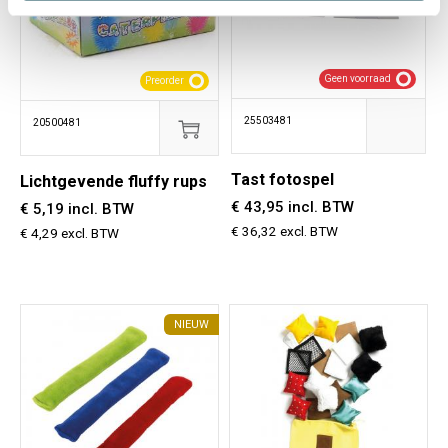
Geen voorraad
Preorder
25503481
20500481
Tast fotospel
Lichtgevende fluffy rups
€ 43,95 incl. BTW
€ 5,19 incl. BTW
€ 36,32 excl. BTW
€ 4,29 excl. BTW
NIEUW