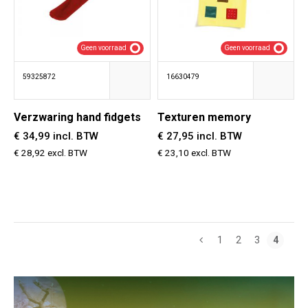
Geen voorraad
Geen voorraad
59325872
16630479
Verzwaring hand fidgets
Texturen memory
€ 34,99 incl. BTW
€ 27,95 incl. BTW
€ 28,92 excl. BTW
€ 23,10 excl. BTW
1
2
3
4