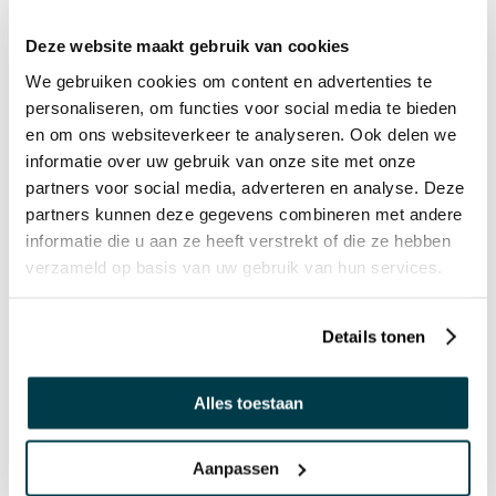
Deze website maakt gebruik van cookies
We gebruiken cookies om content en advertenties te
Preorder
Preorder
personaliseren, om functies voor social media te bieden
en om ons websiteverkeer te analyseren. Ook delen we
98703830
17121431
informatie over uw gebruik van onze site met onze
partners voor social media, adverteren en analyse. Deze
Neon en glow in the dark
Mondo water wiggly
partners kunnen deze gegevens combineren met andere
klei
informatie die u aan ze heeft verstrekt of die ze hebben
€ 10,95 incl. BTW
verzameld op basis van uw gebruik van hun services.
€ 3,99 incl. BTW
€ 9,05 excl. BTW
€ 3,30 excl. BTW
Details tonen
CADEAUTIP
Alles toestaan
Aanpassen