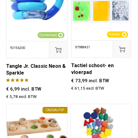
Preorder
Op voorraad
97988431
92156200
Tactiel schoot- en
Tangle Jr. Classic Neon &
vloerpad
Sparkle
€ 73,99 incl. BTW
€ 61,15 excl. BTW
€ 6,99 incl. BTW
€ 5,78 excl. BTW
CADEAUTIP