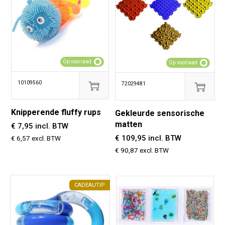
Op voorraad
Op voorraad
10109560
72029481
Knipperende fluffy rups
Gekleurde sensorische
matten
€ 7,95 incl. BTW
€ 109,95 incl. BTW
€ 6,57 excl. BTW
€ 90,87 excl. BTW
CADEAUTIP