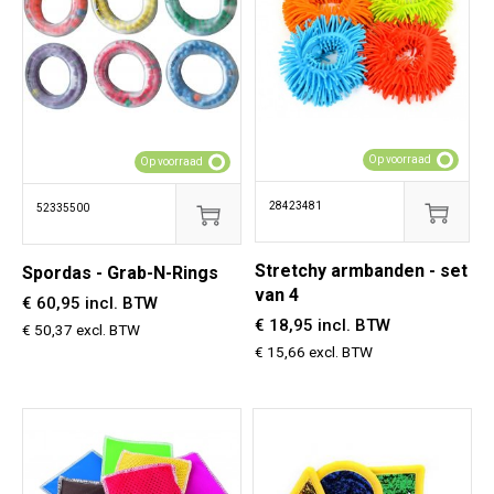
Op voorraad
Op voorraad
28423481
52335500
Stretchy armbanden - set
Spordas - Grab-N-Rings
van 4
€ 60,95 incl. BTW
€ 18,95 incl. BTW
€ 50,37 excl. BTW
€ 15,66 excl. BTW