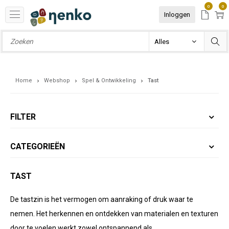
0
0
Inloggen
Home
Webshop
Spel & Ontwikkeling
Tast
FILTER
CATEGORIEËN
TAST
De tastzin is het vermogen om aanraking of druk waar te
nemen. Het herkennen en ontdekken van materialen en texturen
door te voelen werkt zowel ontspannend als