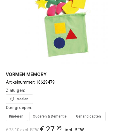
VORMEN MEMORY
Artikelnummer:
16629479
Zintuigen:
Voelen
Doelgroepen:
Kinderen
Ouderen & Dementie
Gehandicapten
€ 27,
95
incl. BTW
€ 23,10
excl. BTW