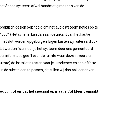
a het Sense systeem ofwel handmatig met een van de
t praktisch gezien ook nodig om het audiosysteem netjes op te
41040074) Het scherm kan dan aan de zijkant van het kastje
 het slot worden opgeborgen. Eigen kasten zijn uiteraard ook
tst worden. Wanneer je het systeem door ons gemonteerd
eer informatie geeft over de ruimte waar deze in voorzien
imte) de installatiekosten voor je uitrekenen en een offerte
in de ruimte aan te passen, dit zullen wij dan ook aangeven.
eoogpunt of omdat het speciaal op maat en/of kleur gemaakt