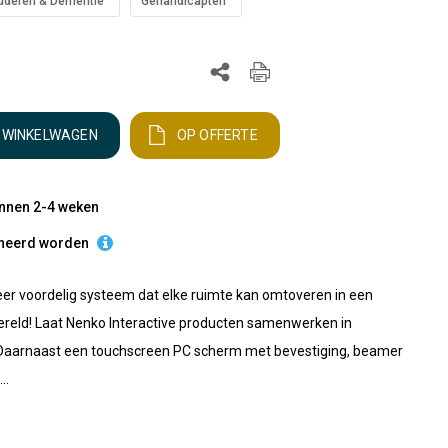
uderen & Dementie
Gehandicapten
N WINKELWAGEN
OP OFFERTE
innen 2-4 weken
urneerd worden
er voordelig systeem dat elke ruimte kan omtoveren in een
reld! Laat Nenko Interactive producten samenwerken in
 Daarnaast een touchscreen PC scherm met bevestiging, beamer
..