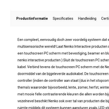
Productinformatie
Specificaties
Handleiding
Certi
Een compleet, eenvoudig doch zeer voordelig systeem dat 
multisensorische wereld! Laat Nenko Interactive producten
een touchscreen PC scherm met bevestiging, beamer en blue
nenko interactive producten ) Sluit de touchscreen PC sch
kabel. Verbind tevens de touchscreen PC scherm met de Nen
doormiddel van de bijgeleverde audiokabel. De touchscreen
controller (indien de controller aan staat (dus in het stopc
thema's waaronder bijvoorbeeld; lente, zomer, herfst, wint
met mooie felle contrasterende kleuren die allen worden bi
vezelnevel beschikt Nenko ook over tal van producten die b
ruimte middels dit systeem kunnen aansturen zoals; LED-str