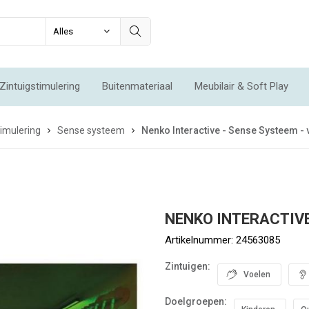
Zintuigstimulering
Buitenmateriaal
Meubilair & Soft Play
Integratie & Beweging
Voordeelsets
Acties
Nieuw
imulering
Sense systeem
Nenko Interactive - Sense Systeem - 
NENKO INTERACTIVE 
Artikelnummer:
24563085
Zintuigen:
Voelen
Doelgroepen: