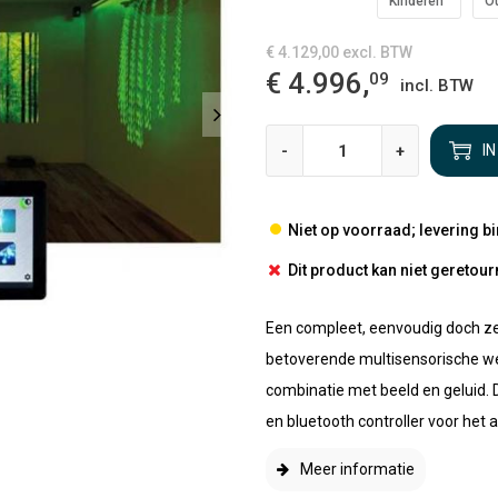
Kinderen
O
€ 4.129,00
excl. BTW
€ 4.996,
09
incl. BTW
-
+
I
Niet op voorraad; levering b
Dit product kan niet gereto
Een compleet, eenvoudig doch ze
betoverende multisensorische we
combinatie met beeld en geluid.
en bluetooth controller voor het a.
Meer informatie