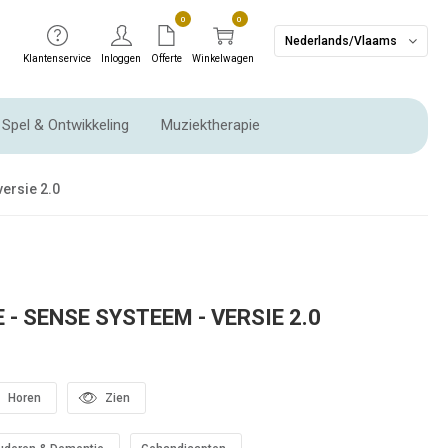
0
0
Nederlands/Vlaams
Klantenservice
Inloggen
Offerte
Winkelwagen
Spel & Ontwikkeling
Muziektherapie
Ritme instrumenten & Slaginstrumenten
versie 2.0
- SENSE SYSTEEM - VERSIE 2.0
Horen
Zien