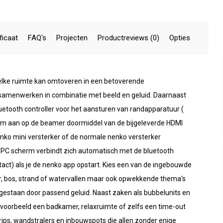
ficaat
FAQ's
Projecten
Productreviews (0)
Opties
elke ruimte kan omtoveren in een betoverende
 samenwerken in combinatie met beeld en geluid. Daarnaast
tooth controller voor het aansturen van randapparatuur (
erm aan op de beamer doormiddel van de bijgeleverde HDMI
ko mini versterker of de normale nenko versterker
 PC scherm verbindt zich automatisch met de bluetooth
ontact) als je de nenko app opstart. Kies een van de ingebouwde
er, bos, strand of watervallen maar ook opwekkende thema's
jgestaan door passend geluid. Naast zaken als bubbelunits en
ijvoorbeeld een badkamer, relaxruimte of zelfs een time-out
ips, wandstralers en inbouwspots die allen zonder enige