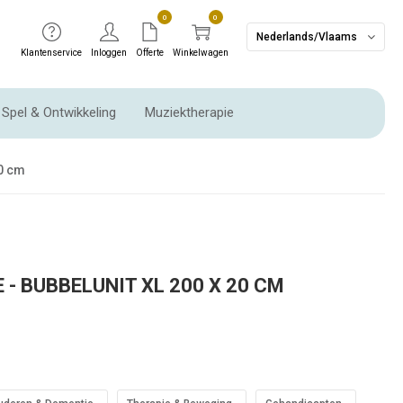
0
0
Nederlands/Vlaams
Klantenservice
Inloggen
Offerte
Winkelwagen
Spel & Ontwikkeling
Muziektherapie
Ritme instrumenten & Slaginstrumenten
20 cm
 - BUBBELUNIT XL 200 X 20 CM