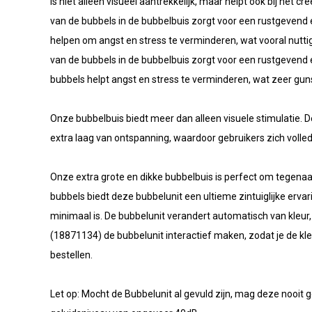
is niet alleen visueel aantrekkelijk, maar helpt ook bij he
van de bubbels in de bubbelbuis zorgt voor een rustgevend 
helpen om angst en stress te verminderen, wat vooral nutt
van de bubbels in de bubbelbuis zorgt voor een rustgevend 
bubbels helpt angst en stress te verminderen, wat zeer gun
Onze bubbelbuis biedt meer dan alleen visuele stimulatie. D
extra laag van ontspanning, waardoor gebruikers zich volle
Onze extra grote en dikke bubbelbuis is perfect om tegenaan
bubbels biedt deze bubbelunit een ultieme zintuiglijke ervar
minimaal is. De bubbelunit verandert automatisch van kleu
(18871134) de bubbelunit interactief maken, zodat je de kle
bestellen.
Let op: Mocht de Bubbelunit al gevuld zijn, mag deze nooit 