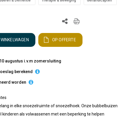
uderen & Dementie
Therapie & Beweging
Gehandicapten
N WINKELWAGEN
OP OFFERTE
10 augustus i.v.m zomersluiting
etoeslag berekend
urneerd worden
mtes
belang in elke snoezelruimte of snoezelhoek. Onze bubbelbuizen
l kinderen als volwassenen met een beperking te helpen
.