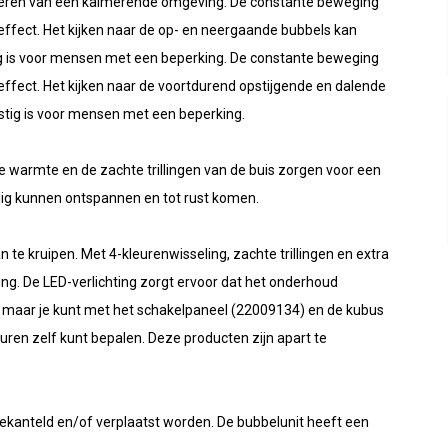
t creëren van een kalmerende omgeving. De constante beweging
effect. Het kijken naar de op- en neergaande bubbels kan
ig is voor mensen met een beperking. De constante beweging
effect. Het kijken naar de voortdurend opstijgende en dalende
stig is voor mensen met een beperking.
e warmte en de zachte trillingen van de buis zorgen voor een
dig kunnen ontspannen en tot rust komen.
 te kruipen. Met 4-kleurenwisseling, zachte trillingen en extra
ing. De LED-verlichting zorgt ervoor dat het onderhoud
r, maar je kunt met het schakelpaneel (22009134) en de kubus
uren zelf kunt bepalen. Deze producten zijn apart te
gekanteld en/of verplaatst worden. De bubbelunit heeft een