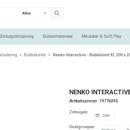
Zintuigstimulering
Buitenmateriaal
Meubilair & Soft Play
Integratie & Beweging
Voordeelsets
Acties
Nieuw
imulering
Bubbelunits
Nenko Interactive - Bubbelunit XL 200 x 
NENKO INTERACTIVE
Artikelnummer:
19776095
Zintuigen:
Zien
Doelgroepen: