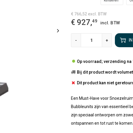
Kinderen
O
€ 766,52
excl. BTW
€ 927,
49
incl. BTW
-
+
I
Op voorraad; verzending na 
Bij dit product wordt volum
Dit product kan niet gereto
Een Must-Have voor Snoezelrui
Bubbleunits zijn van essentieel 
zijn speciaal ontworpen om zowe
ontspannen en tot rust te komen