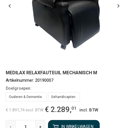
MEDILAX RELAXFAUTEUIL MECHANISCH M
Artikelnummer:
20190007
Doelgroepen:
Ouderen & Dementie
Gehandicapten
€ 2.289,
01
incl. BTW
€ 1.891,74
excl. BTW
-
+
IN WINKELWAGEN