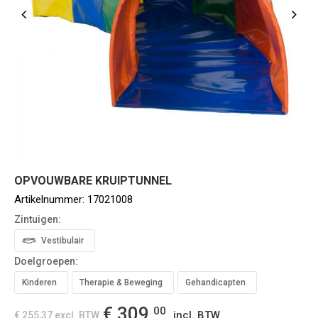
OPVOUWBARE KRUIPTUNNEL
Artikelnummer:
17021008
Zintuigen:
Vestibulair
Doelgroepen:
Kinderen
Therapie & Beweging
Gehandicapten
€ 309,
00
incl. BTW
€ 255,37
excl. BTW