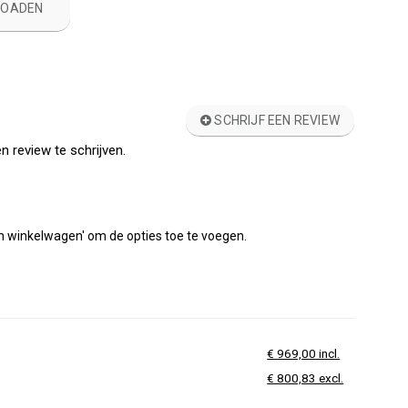
LOADEN
SCHRIJF EEN REVIEW
n review te schrijven.
'In winkelwagen' om de opties toe te voegen.
€ 969,00 incl.
€ 800,83 excl.