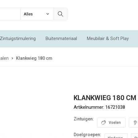
Zintuigstimulering
Buitenmateriaal
Meubilair & Soft Play
Integratie & Beweging
Voordeelsets
Acties
Nieuw
halen
Klankwieg 180 cm
KLANKWIEG 180 CM
Artikelnummer:
16721038
Zintuigen:
Voelen
Doelgroepen: