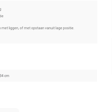
g
tie
met liggen, of met opstaan vanuit lage positie.
 34 cm