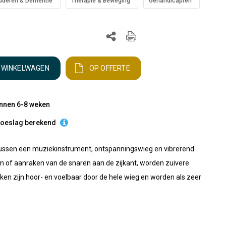
uderen & Dementie
Therapie & Beweging
Gehandicapten
N WINKELWAGEN
OP OFFERTE
innen 6-8 weken
etoeslag berekend
tussen een muziekinstrument, ontspanningswieg en vibrerend
n of aanraken van de snaren aan de zijkant, worden zuivere
en zijn hoor- en voelbaar door de hele wieg en worden als zeer