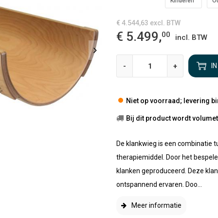
Kinderen
O
€ 4.544,63
excl. BTW
€ 5.499,
00
incl. BTW
-
+
I
Niet op voorraad; levering b
Bij dit product wordt volum
De klankwieg is een combinatie 
therapiemiddel. Door het bespele
klanken geproduceerd. Deze klank
ontspannend ervaren. Doo...
Meer informatie