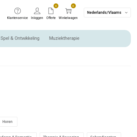
0
0
Nederlands/Vlaams
Klantenservice
Inloggen
Offerte
Winkelwagen
Spel & Ontwikkeling
Muziektherapie
Ritme instrumenten & Slaginstrumenten
Horen