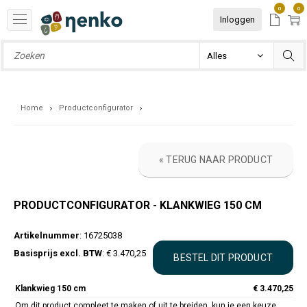
0
0
Inloggen
Home
Productconfigurator
« TERUG NAAR PRODUCT
PRODUCTCONFIGURATOR - KLANKWIEG 150 CM
Artikelnummer
: 16725038
Basisprijs excl. BTW
: € 3.470,25
Klankwieg 150 cm
€
3.470,25
Om dit product compleet te maken of uit te breiden, kun je een keuze