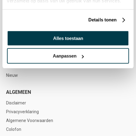
verzameld op basis van uw gebruik van hun services.
Snoezelen & Zintuigstimulering
Buitenmateriaal
Details tonen
Meubilair & Soft Play
Spel & Ontwikkeling
Alles toestaan
Muziektherapie
Sensorische Integratie & Beweging
Aanpassen
Voordeelsets
Acties
Nieuw
ALGEMEEN
Disclaimer
Privacyverklaring
Algemene Voorwaarden
Colofon