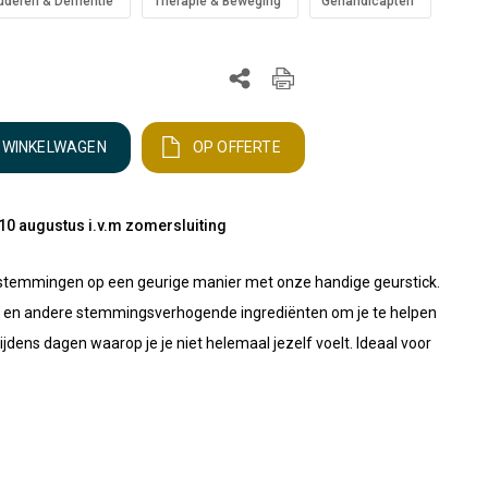
uderen & Dementie
Therapie & Beweging
Gehandicapten
N WINKELWAGEN
OP OFFERTE
10 augustus i.v.m zomersluiting
stemmingen op een geurige manier met onze handige geurstick.
e en andere stemmingsverhogende ingrediënten om je te helpen
tijdens dagen waarop je je niet helemaal jezelf voelt. Ideaal voor