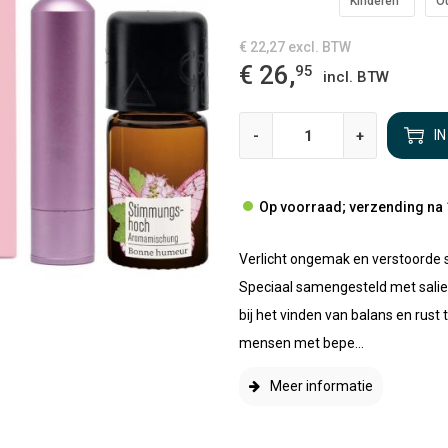
Kinderen
O
€ 22,27
excl. BTW
€ 26,
95
incl. BTW
-
+
I
Op voorraad; verzending na 
Verlicht ongemak en verstoorde 
Speciaal samengesteld met sali
bij het vinden van balans en rust 
mensen met bepe...
Meer informatie