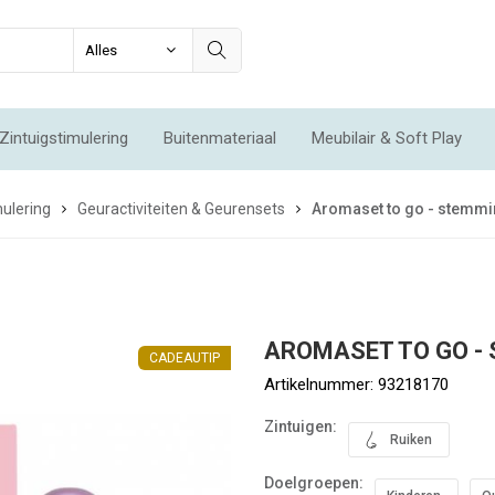
Zintuigstimulering
Buitenmateriaal
Meubilair & Soft Play
Integratie & Beweging
Voordeelsets
Acties
Nieuw
ulering
Geuractiviteiten & Geurensets
Aromaset to go - stemm
AROMASET TO GO 
CADEAUTIP
Artikelnummer:
93218170
Zintuigen:
Ruiken
Doelgroepen: