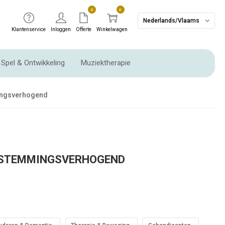
0
0
Nederlands/Vlaams
Klantenservice
Inloggen
Offerte
Winkelwagen
Spel & Ontwikkeling
Muziektherapie
Ritme instrumenten & Slaginstrumenten
ingsverhogend
- STEMMINGSVERHOGEND
CADEAUTIP