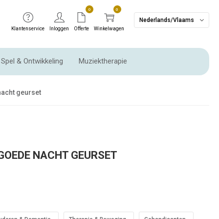
0
0
Nederlands/Vlaams
Klantenservice
Inloggen
Offerte
Winkelwagen
Spel & Ontwikkeling
Muziektherapie
Ritme instrumenten & Slaginstrumenten
nacht geurset
 GOEDE NACHT GEURSET
CADEAUTIP