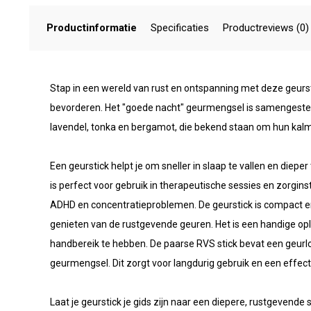
Productinformatie
Specificaties
Productreviews (0)
Stap in een wereld van rust en ontspanning met deze geurs
bevorderen. Het "goede nacht" geurmengsel is samengesteld 
lavendel, tonka en bergamot, die bekend staan om hun ka
Een geurstick helpt je om sneller in slaap te vallen en dieper
is perfect voor gebruik in therapeutische sessies en zorgin
ADHD en concentratieproblemen. De geurstick is compact en 
genieten van de rustgevende geuren. Het is een handige o
handbereik te hebben. De paarse RVS stick bevat een geurlo
geurmengsel. Dit zorgt voor langdurig gebruik en een effect
Laat je geurstick je gids zijn naar een diepere, rustgevende