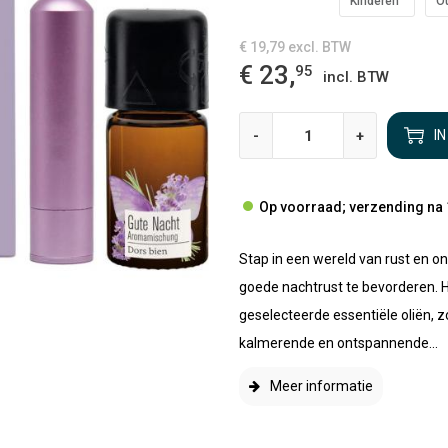
Kinderen
O
€ 19,79
excl. BTW
€ 23,
95
incl. BTW
-
+
I
Op voorraad; verzending na 
Stap in een wereld van rust en 
goede nachtrust te bevorderen. 
geselecteerde essentiële oliën, 
kalmerende en ontspannende...
Meer informatie