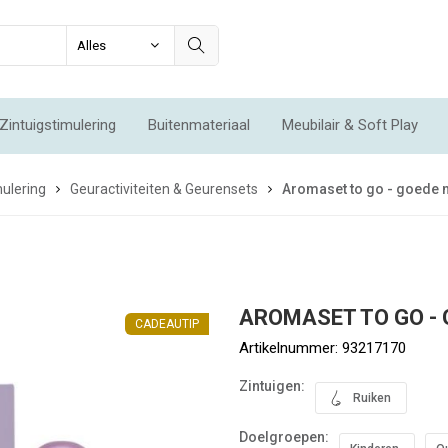
Zintuigstimulering
Buitenmateriaal
Meubilair & Soft Play
Integratie & Beweging
Voordeelsets
Acties
Nieuw
ulering
Geuractiviteiten & Geurensets
Aromaset to go - goede 
AROMASET TO GO -
CADEAUTIP
Artikelnummer:
93217170
Zintuigen:
Ruiken
Doelgroepen: