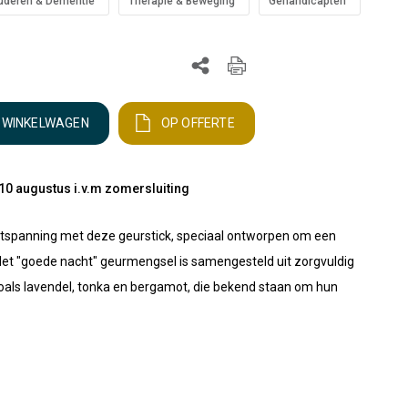
uderen & Dementie
Therapie & Beweging
Gehandicapten
N WINKELWAGEN
OP OFFERTE
10 augustus i.v.m zomersluiting
ontspanning met deze geurstick, speciaal ontworpen om een
Het "goede nacht" geurmengsel is samengesteld uit zorgvuldig
zoals lavendel, tonka en bergamot, die bekend staan om hun