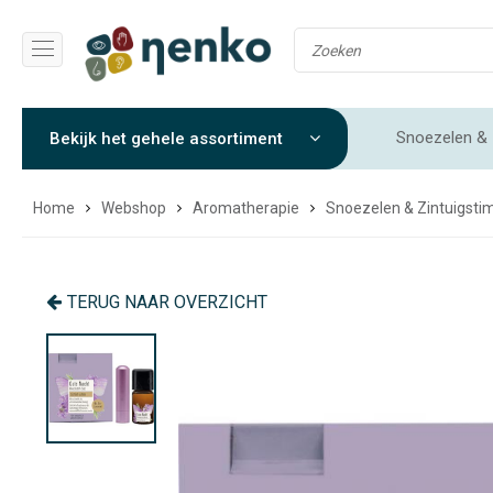
Snoezelen & 
Bekijk het gehele assortiment
Gewichtendekens & Verzwaringsdekens
Sensorische 
Home
Webshop
Aromatherapie
Snoezelen & Zintuigstim
TERUG NAAR OVERZICHT
CADEAUTIP