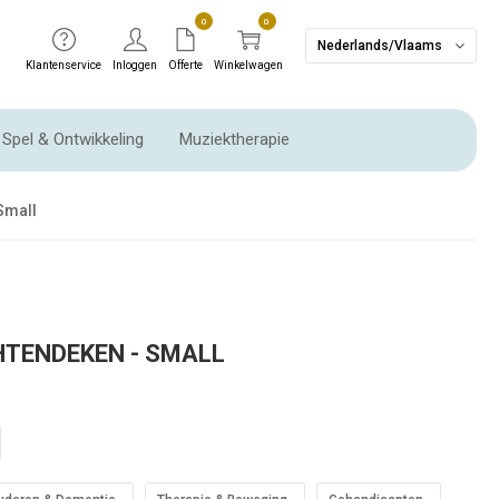
0
0
Nederlands/Vlaams
Klantenservice
Inloggen
Offerte
Winkelwagen
Spel & Ontwikkeling
Muziektherapie
Ritme instrumenten & Slaginstrumenten
Small
HTENDEKEN - SMALL
UITVERKOOP