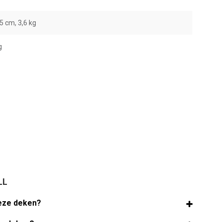
5 cm, 3,6 kg
g
LL
eze deken?