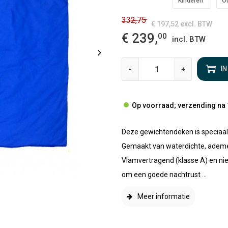
Kinderen
O
332,75
€ 197,52
excl. BTW
€ 239,
00
incl. BTW
-
+
I
Op voorraad; verzending na 
Deze gewichtendeken is speciaal
Gemaakt van waterdichte, ademend
Vlamvertragend (klasse A) en niet
om een goede nachtrust ...
Meer informatie