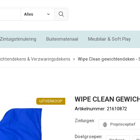
Zintuigstimulering
Buitenmateriaal
Meubilair & Soft Play
Integratie & Beweging
Voordeelsets
Acties
Nieuw
ichtendekens & Verzwaringsdekens
Wipe Clean gewichtendeken - 
WIPE CLEAN GEWIC
UITVERKOOP
Artikelnummer:
21610872
Zintuigen:
Proprioceptief
Doelgroepen: