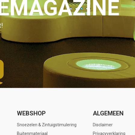
IEMAGAZINE
!
WEBSHOP
ALGEMEEN
Snoezelen & Zintuigstimulering
Disclaimer
Buitenmateriaal
Privacyverklaring