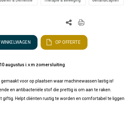
uderen & Dementie
Therapie & Beweging
Gehandicapten
N WINKELWAGEN
OP OFFERTE
10 augustus i.v.m zomersluiting
 gemaakt voor op plaatsen waar machinewassen lastig is!
e en antibacteriële stof die prettig is om aan te raken.
 giftig. Helpt cliënten rustig te worden en comfortabel te liggen