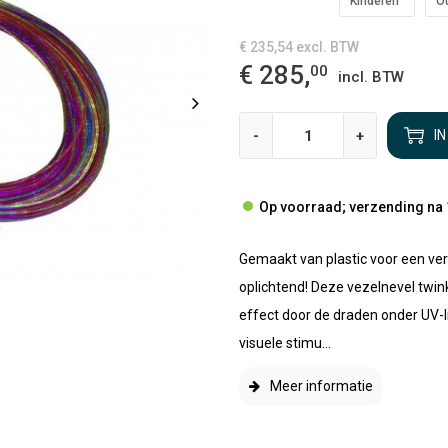
Kinderen
O
€ 235,54
excl. BTW
€ 285,
00
incl. BTW
-
+
I
Op voorraad; verzending na 
Gemaakt van plastic voor een ver
oplichtend! Deze vezelnevel twin
effect door de draden onder UV-li
visuele stimu...
Meer informatie