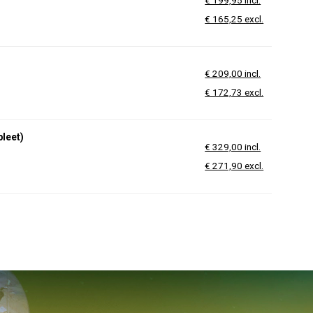
€ 199,95 incl.
€ 165,25 excl.
€ 209,00 incl.
€ 172,73 excl.
leet)
€ 329,00 incl.
€ 271,90 excl.