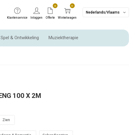
0
0
Nederlands/Vlaams
Klantenservice
Inloggen
Offerte
Winkelwagen
Spel & Ontwikkeling
Muziektherapie
Ritme instrumenten & Slaginstrumenten
ENG 100 X 2M
Zien