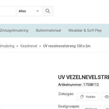
Zintuigstimulering
Buitenmateriaal
Meubilair & Soft Play
Integratie & Beweging
Voordeelsets
Acties
Nieuw
imulering
Vezelnevel
UV vezelnevelstreng 100 x 2m
UV VEZELNEVELSTR
Artikelnummer:
17558112
Zintuigen:
Voelen
Doelgroepen: