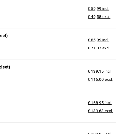
€ 59,99 incl.
€ 49,58 excl.
eet)
€ 85,99 incl.
€ 71,07 excl.
leet)
€ 139,15 incl.
€ 115,00 excl.
€ 168,95 incl.
€ 139,63 excl.