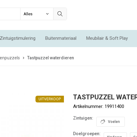
Zintuigstimulering
Buitenmateriaal
Meubilair & Soft Play
Integratie & Beweging
Voordeelsets
Acties
Nieuw
enpuzzels
Tastpuzzel waterdieren
TASTPUZZEL WATE
UITVERKOOP
Artikelnummer:
19911400
Zintuigen:
Voelen
Doelgroepen: