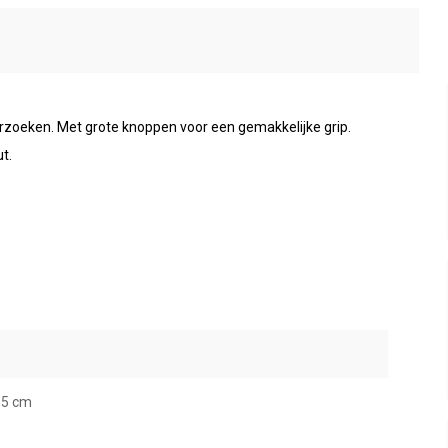
erzoeken. Met grote knoppen voor een gemakkelijke grip.
t.
.
1,5 cm