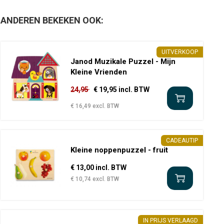
ANDEREN BEKEKEN OOK:
UITVERKOOP
Janod Muzikale Puzzel - Mijn
Kleine Vrienden
24,95
€ 19,95 incl. BTW
€ 16,49 excl. BTW
CADEAUTIP
Kleine noppenpuzzel - fruit
€ 13,00 incl. BTW
€ 10,74 excl. BTW
IN PRIJS VERLAAGD