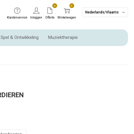
0
0
Nederlands/Vlaams
Klantenservice
Inloggen
Offerte
Winkelwagen
Spel & Ontwikkeling
Muziektherapie
Ritme instrumenten & Slaginstrumenten
RDIEREN
UITVERKOOP