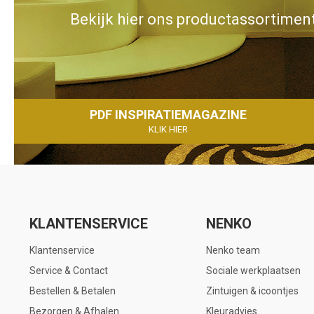
Bekijk hier ons productassortiment
PDF INSPIRATIEMAGAZINE
KLIK HIER
KLANTENSERVICE
NENKO
Klantenservice
Nenko team
Service & Contact
Sociale werkplaatsen
Bestellen & Betalen
Zintuigen & icoontjes
Bezorgen & Afhalen
Kleuradvies