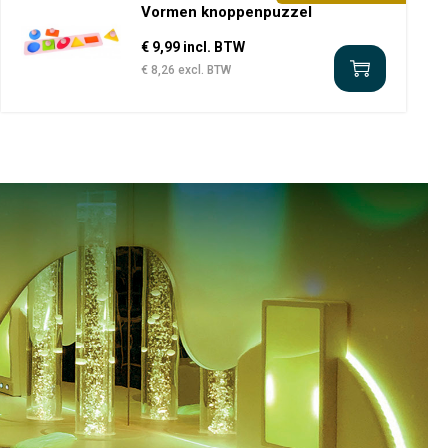
Vormen knoppenpuzzel
€ 9,99 incl. BTW
€ 8,26 excl. BTW