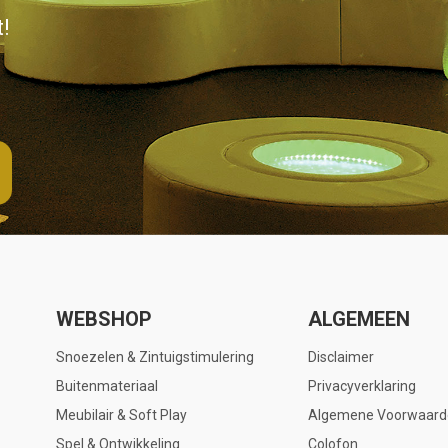
!
WEBSHOP
ALGEMEEN
Snoezelen & Zintuigstimulering
Disclaimer
Buitenmateriaal
Privacyverklaring
Meubilair & Soft Play
Algemene Voorwaard
Spel & Ontwikkeling
Colofon