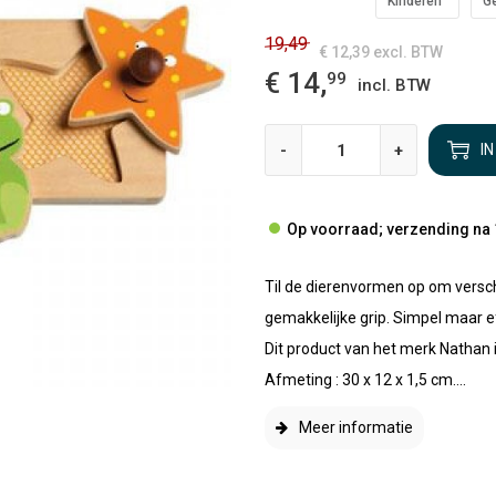
Kinderen
G
19,49
€ 12,39
excl. BTW
€ 14,
99
incl. BTW
-
+
I
Op voorraad; verzending na 
Til de dierenvormen op om versc
gemakkelijke grip. Simpel maar ef
Dit product van het merk Nathan i
Afmeting : 30 x 12 x 1,5 cm....
Meer informatie