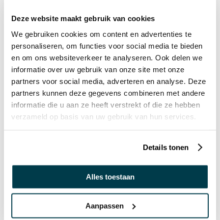
€ 279,00 excl.
19272002
Deze website maakt gebruik van cookies
Preorder
We gebruiken cookies om content en advertenties te
personaliseren, om functies voor social media te bieden
Speciaal Zacht matras
en om ons websiteverkeer te analyseren. Ook delen we
195x85x10 cm (extra
informatie over uw gebruik van onze site met onze
zacht) - bisonyl
€ 529,00 incl.
partners voor social media, adverteren en analyse. Deze
€ 437,19 excl.
Artikelnummer:
partners kunnen deze gegevens combineren met andere
informatie die u aan ze heeft verstrekt of die ze hebben
19273002
verzameld op basis van uw gebruik van hun services.
Preorder
Details tonen
ANDEREN BEKEKEN OOK:
Alles toestaan
Aanpassen
Kleurenstaal - Nenko Bisonyl