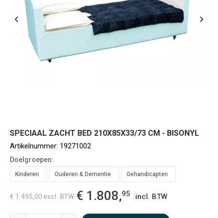
SPECIAAL ZACHT BED 210X85X33/73 CM - BISONYL
Artikelnummer:
19271002
Doelgroepen:
Kinderen
Ouderen & Dementie
Gehandicapten
€ 1.808,
95
incl. BTW
€ 1.495,00
excl. BTW