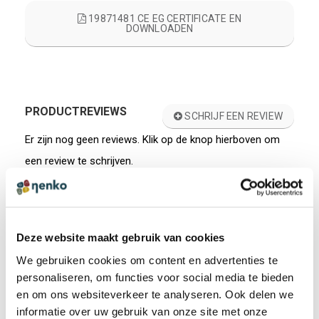
19871481 CE EG CERTIFICATE EN
DOWNLOADEN
PRODUCTREVIEWS
SCHRIJF EEN REVIEW
Er zijn nog geen reviews. Klik op de knop hierboven om
een review te schrijven.
ANDEREN BEKEKEN OOK:
Deze website maakt gebruik van cookies
We gebruiken cookies om content en advertenties te
Tactiele looptegels - set van 10
personaliseren, om functies voor social media te bieden
en om ons websiteverkeer te analyseren. Ook delen we
€ 234,95 incl. BTW
informatie over uw gebruik van onze site met onze
€ 194,17 excl. BTW