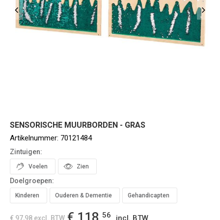
SENSORISCHE MUURBORDEN - GRAS
Artikelnummer:
70121484
Zintuigen:
Voelen
Zien
Doelgroepen:
Kinderen
Ouderen & Dementie
Gehandicapten
€ 118,
56
incl. BTW
€ 97,98
excl. BTW