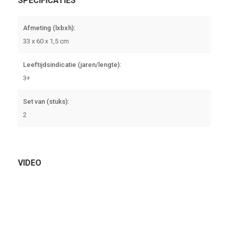
SPECIFICATIES
Afmeting (lxbxh):
33 x 60 x 1,5 cm
Leeftijdsindicatie (jaren/lengte):
3+
Set van (stuks):
2
VIDEO