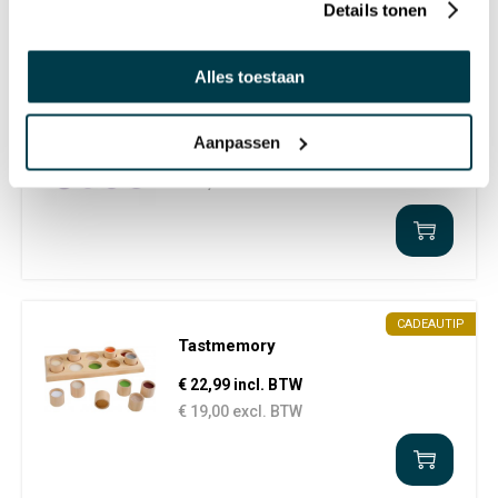
€ 23,10 excl. BTW
Details tonen
Alles toestaan
Sensorische ballen memory
Aanpassen
€ 52,95 incl. BTW
€ 43,76 excl. BTW
CADEAUTIP
Tastmemory
€ 22,99 incl. BTW
€ 19,00 excl. BTW