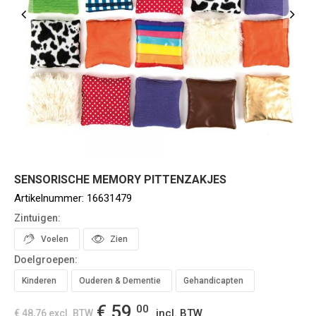
SENSORISCHE MEMORY PITTENZAKJES
Artikelnummer:
16631479
Zintuigen:
Voelen
Zien
Doelgroepen:
Kinderen
Ouderen & Dementie
Gehandicapten
€ 59,
00
incl. BTW
€ 48,76
excl. BTW