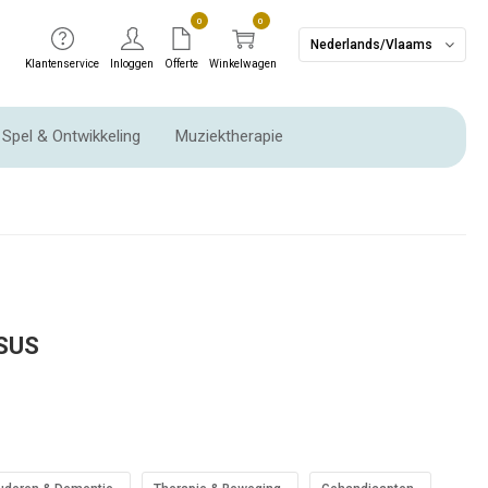
0
0
Nederlands/Vlaams
Klantenservice
Inloggen
Offerte
Winkelwagen
Spel & Ontwikkeling
Muziektherapie
Ritme instrumenten & Slaginstrumenten
SUS