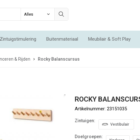
Zintuigstimulering
Buitenmateriaal
Meubilair & Soft Play
Integratie & Beweging
Voordeelsets
Acties
Nieuw
nceren & Rijden
Rocky Balanscursus
ROCKY BALANSCUR
Artikelnummer:
23151035
Zintuigen:
Vestibulair
Doelgroepen: