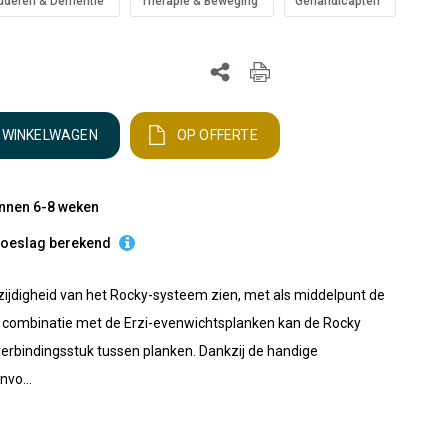
uderen & Dementie
Therapie & Beweging
Gehandicapten
N WINKELWAGEN
OP OFFERTE
innen 6-8 weken
etoeslag berekend
lzijdigheid van het Rocky-systeem zien, met als middelpunt de
In combinatie met de Erzi-evenwichtsplanken kan de Rocky
 verbindingsstuk tussen planken. Dankzij de handige
vo...