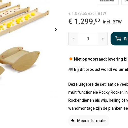
Kinderen
O
€ 1.073,55
excl. BTW
€ 1.299,
00
incl. BTW
-
+
I
Niet op voorraad; levering b
Bij dit product wordt volum
Deze uitgebreide set laat de vee
multifunctionele Rocky Rocker. 
Rocker dienen als wip, helling of
wandmontage zijn de planken een
Meer informatie