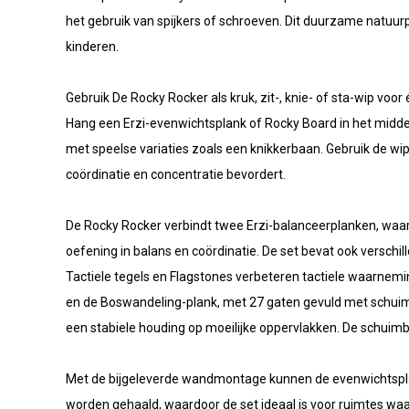
het gebruik van spijkers of schroeven. Dit duurzame natuur
kinderen.
Gebruik De Rocky Rocker als kruk, zit-, knie- of sta-wip voo
Hang een Erzi-evenwichtsplank of Rocky Board in het midde
met speelse variaties zoals een knikkerbaan. Gebruik de wip
coördinatie en concentratie bevordert.
De Rocky Rocker verbindt twee Erzi-balanceerplanken, waarb
oefening in balans en coördinatie. De set bevat ook verschi
Tactiele tegels en Flagstones verbeteren tactiele waarnemin
en de Boswandeling-plank, met 27 gaten gevuld met schuimb
een stabiele houding op moeilijke oppervlakken. De schuimba
Met de bijgeleverde wandmontage kunnen de evenwichtspl
worden gehaald, waardoor de set ideaal is voor ruimtes waar fle