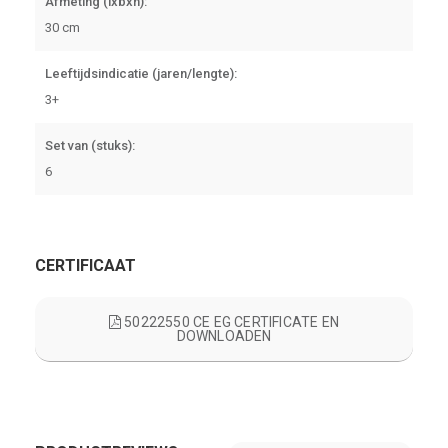
Afmeting (lxbxh):
30 cm
Leeftijdsindicatie (jaren/lengte):
3+
Set van (stuks):
6
CERTIFICAAT
50222550 CE EG CERTIFICATE EN
DOWNLOADEN