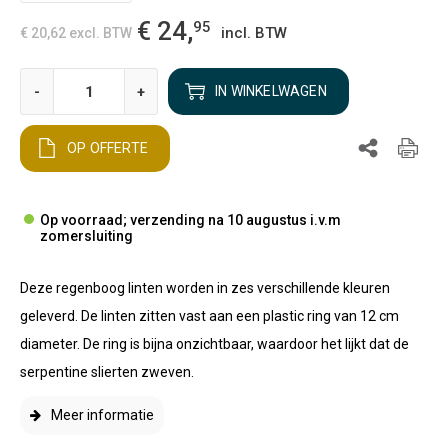
€ 24,
95
incl. BTW
€ 20,62
excl. BTW
-
+
IN WINKELWAGEN
OP OFFERTE
Op voorraad; verzending na 10 augustus i.v.m
zomersluiting
Deze regenboog linten worden in zes verschillende kleuren
geleverd. De linten zitten vast aan een plastic ring van 12 cm
diameter. De ring is bijna onzichtbaar, waardoor het lijkt dat de
serpentine slierten zweven.
Meer informatie