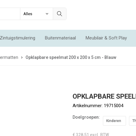
Zintuigstimulering
Buitenmateriaal
Meubilair & Soft Play
Integratie & Beweging
Voordeelsets
Acties
Nieuw
oermatten
Opklapbare speelmat 200 x 200 x 5 cm - Blauw
OPKLAPBARE SPEELM
Artikelnummer:
19715004
Doelgroepen:
Kinderen
T
€ 328,51
excl. BTW