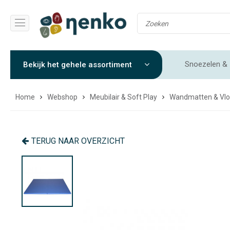
Snoezelen & 
Bekijk het gehele assortiment
Gewichtendekens & Verzwaringsdekens
Sensorische 
Home
Webshop
Meubilair & Soft Play
Wandmatten & Vl
TERUG NAAR OVERZICHT