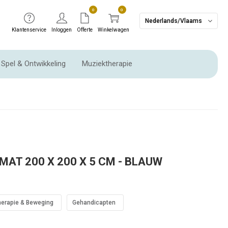
0
0
Nederlands/Vlaams
Klantenservice
Inloggen
Offerte
Winkelwagen
Spel & Ontwikkeling
Muziektherapie
Ritme instrumenten & Slaginstrumenten
AT 200 X 200 X 5 CM - BLAUW
herapie & Beweging
Gehandicapten