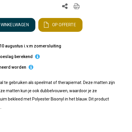
N WINKELWAGEN
OP OFFERTE
10 augustus i.v.m zomersluiting
etoeslag berekend
urneerd worden
aal te gebruiken als speelmat of therapiemat. Deze matten zijn
ze matten kun je ook dubbelvouwen, waardoor je ze
uim bekleed met Polyester Bisonyl in het blauw. Dit product
.