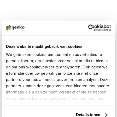
PRODUCTREVIEWS
SCHRIJF EEN REVIEW
Er zijn nog geen reviews. Klik op de knop hierboven om
een review te schrijven.
Deze website maakt gebruik van cookies
We gebruiken cookies om content en advertenties te
ANDEREN BEKEKEN OOK:
personaliseren, om functies voor social media te bieden
en om ons websiteverkeer te analyseren. Ook delen we
informatie over uw gebruik van onze site met onze
partners voor social media, adverteren en analyse. Deze
Oceaan projector
partners kunnen deze gegevens combineren met andere
€ 37,95 incl. BTW
informatie die u aan ze heeft verstrekt of die ze hebben
€ 31,36 excl. BTW
verzameld op basis van uw gebruik van hun services.
Details tonen