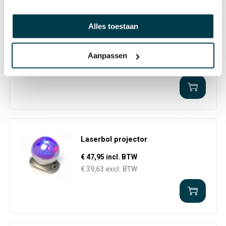
Alles toestaan
STAFFELKORTING
Star Light Projector
€ 199,00 incl. BTW
Aanpassen
€ 164,46 excl. BTW
Laserbol projector
€ 47,95 incl. BTW
€ 39,63 excl. BTW