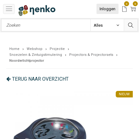
0
0
Inloggen
Home
Webshop
Projectie
Snoezelen & Zintuigstimulering
Projectors & Projectorsets
Noorderlichtprojector
TERUG NAAR OVERZICHT
UW
NIEUW