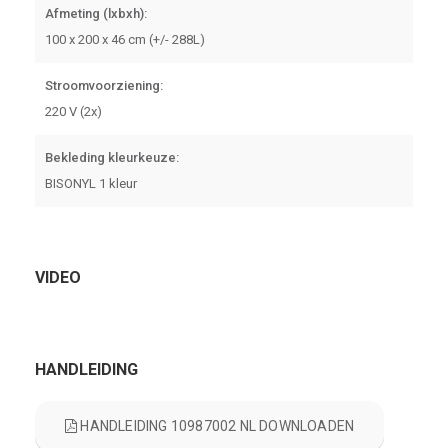
Afmeting (lxbxh):
100 x 200 x 46 cm (+/- 288L)
Stroomvoorziening:
220 V (2x)
Bekleding kleurkeuze:
BISONYL 1 kleur
VIDEO
HANDLEIDING
HANDLEIDING 10987002 NL DOWNLOADEN