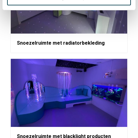
Snoezelruimte met radiatorbekleding
Snoezelruimte met blacklight producten