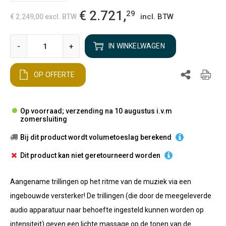
€ 2.721,
29
incl. BTW
€ 2.249,00
excl. BTW
-
+
IN WINKELWAGEN
OP OFFERTE
Op voorraad; verzending na 10 augustus i.v.m
zomersluiting
Bij dit product wordt volumetoeslag berekend
Dit product kan niet geretourneerd worden
Aangename trillingen op het ritme van de muziek via een
ingebouwde versterker! De trillingen (die door de meegeleverde
audio apparatuur naar behoefte ingesteld kunnen worden op
intensiteit) geven een lichte massage op de tonen van de