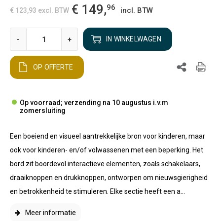
€ 149,
96
incl. BTW
€ 123,93
excl. BTW
-
+
IN WINKELWAGEN
OP OFFERTE
Op voorraad; verzending na 10 augustus i.v.m
zomersluiting
Een boeiend en visueel aantrekkelijke bron voor kinderen, maar
ook voor kinderen- en/of volwassenen met een beperking. Het
bord zit boordevol interactieve elementen, zoals schakelaars,
draaiknoppen en drukknoppen, ontworpen om nieuwsgierigheid
en betrokkenheid te stimuleren. Elke sectie heeft een a...
Meer informatie