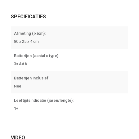
SPECIFICATIES
Afmeting (lxbxh):
80 x 25 x 4 cm
Batterijen (aantal x type):
3x AAA
Batterijen inclusief:
Nee
Leeftijdsindicatie (jaren/lengte):
1+
VIDEO