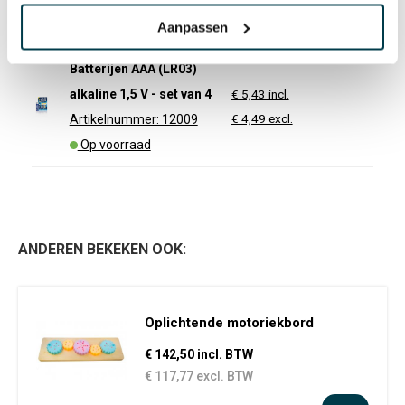
Accessoire(s)
Aanpassen
Batterijen AAA (LR03)
alkaline 1,5 V - set van 4
€ 5,43 incl.
€ 4,49 excl.
Artikelnummer: 12009
Op voorraad
ANDEREN BEKEKEN OOK:
Oplichtende motoriekbord
€ 142,50 incl. BTW
€ 117,77 excl. BTW