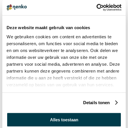
Deze website maakt gebruik van cookies
We gebruiken cookies om content en advertenties te
PRODUCTREVIEWS
personaliseren, om functies voor social media te bieden
SCHRIJF EEN REVIEW
en om ons websiteverkeer te analyseren. Ook delen we
informatie over uw gebruik van onze site met onze
MAGALIE
partners voor social media, adverteren en analyse. Deze
Automatische vertaling uit het Frans
partners kunnen deze gegevens combineren met andere
Geweldig spel
informatie die u aan ze heeft verstrekt of die ze hebben
zeer leuk spel van goede kwaliteit, kinderen zijn er dol op
verzameld op basis van uw gebruik van hun services.
OPTIES
Details tonen
Dit product is te configureren met de volgende opties, kies
'In winkelwagen' om de opties toe te voegen.
Alles toestaan