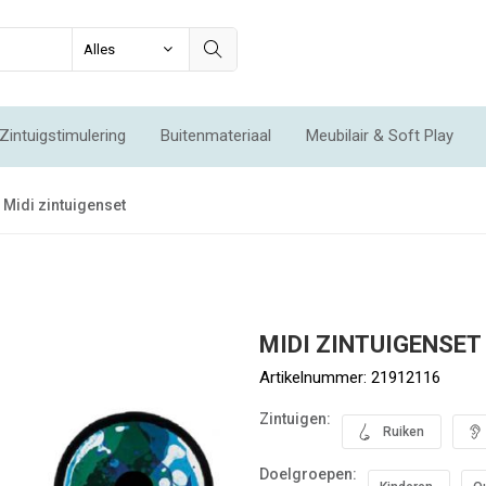
Zintuigstimulering
Buitenmateriaal
Meubilair & Soft Play
Integratie & Beweging
Voordeelsets
Acties
Nieuw
Midi zintuigenset
MIDI ZINTUIGENSET
Artikelnummer:
21912116
Zintuigen:
Ruiken
Doelgroepen: