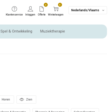
0
0
Nederlands/Vlaams
Klantenservice
Inloggen
Offerte
Winkelwagen
Spel & Ontwikkeling
Muziektherapie
Ritme instrumenten & Slaginstrumenten
Horen
Zien