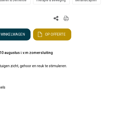
uderen & Dementie
Therapie & Beweging
Gehandicapten
N WINKELWAGEN
OP OFFERTE
10 augustus i.v.m zomersluiting
uigen zicht, gehoor en reuk te stimuleren.
sels