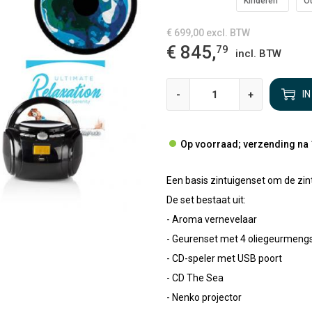
Kinderen
O
€ 699,00
excl. BTW
€ 845,
79
incl. BTW
-
+
I
Op voorraad; verzending na 
Een basis zintuigenset om de zint
De set bestaat uit:
- Aroma vernevelaar
- Geurenset met 4 oliegeurmeng
- CD-speler met USB poort
- CD The Sea
- Nenko projector