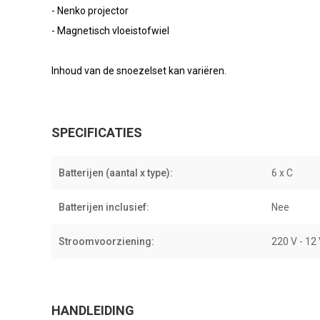
- Nenko projector
- Magnetisch vloeistofwiel
Inhoud van de snoezelset kan variëren.
SPECIFICATIES
Batterijen (aantal x type):
6 x C
Batterijen inclusief:
Nee
Stroomvoorziening:
220 V - 12
HANDLEIDING