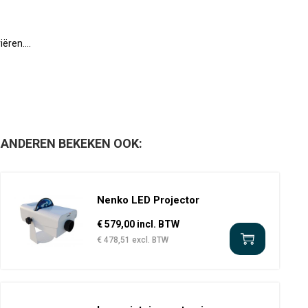
ëren....
ANDEREN BEKEKEN OOK:
Nenko LED Projector
€ 579,00 incl. BTW
€ 478,51 excl. BTW