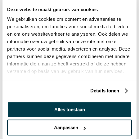
OPTIES
Deze website maakt gebruik van cookies
Dit product is te configureren met de volgende opties, kies
We gebruiken cookies om content en advertenties te
'In winkelwagen' om de opties toe te voegen.
personaliseren, om functies voor social media te bieden
en om ons websiteverkeer te analyseren. Ook delen we
Accessoire(s)
informatie over uw gebruik van onze site met onze
partners voor social media, adverteren en analyse. Deze
partners kunnen deze gegevens combineren met andere
Batterijen C (LR14)
informatie die u aan ze heeft verstrekt of die ze hebben
alkaline 1,5 V - set van 2
€ 6,04 incl.
verzameld op basis van uw gebruik van hun services.
€ 4,99 excl.
Artikelnummer: 12011
Op voorraad
Details tonen
Alles toestaan
ANDEREN BEKEKEN OOK:
Aanpassen