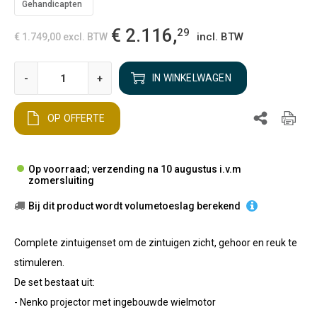
Gehandicapten
€ 2.116,
29
incl. BTW
€ 1.749,00
excl. BTW
-
+
IN WINKELWAGEN
OP OFFERTE
Op voorraad; verzending na 10 augustus i.v.m
zomersluiting
Bij dit product wordt volumetoeslag berekend
Complete zintuigenset om de zintuigen zicht, gehoor en reuk te
stimuleren.
De set bestaat uit:
- Nenko projector met ingebouwde wielmotor