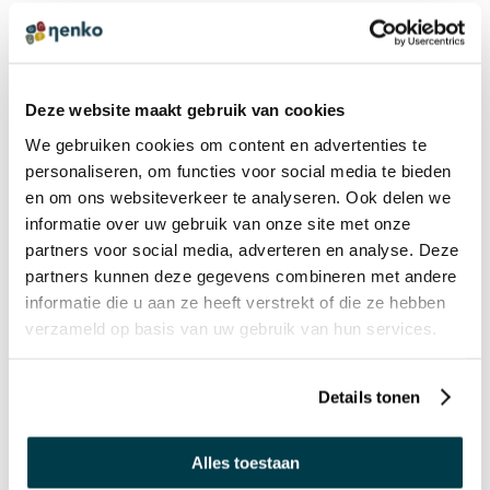
Manimo® Geheim
Dankzij het gewicht, dat de motorische agitatie vermindert,
werkt manimo op neurologisch niveau en verhoogt het de
Deze website maakt gebruik van cookies
afscheiding van serotonine (het gelukshormoon) en
We gebruiken cookies om content en advertenties te
melatonine (slaaphormoon), terwijl het cortisolgehalte
personaliseren, om functies voor social media te bieden
(stresshormoon, angst) daalt .De hartslag vertraagt en de
en om ons websiteverkeer te analyseren. Ook delen we
bloeddruk daalt, waardoor een rustgevend effect ontstaat
informatie over uw gebruik van onze site met onze
partners voor social media, adverteren en analyse. Deze
dat leidt tot ontspanning.
partners kunnen deze gegevens combineren met andere
informatie die u aan ze heeft verstrekt of die ze hebben
verzameld op basis van uw gebruik van hun services.
SPECIFICATIES
Details tonen
Afmeting (lxbxh):
2,5 kg
Alles toestaan
Leeftijdsindicatie (jaren/lengte):