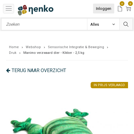
0
0
Inloggen
Home
Webshop
Sensorische Integratie & Beweging
Druk
Manimo verzwaard dier - Kikker - 2,5 kg
TERUG NAAR OVERZICHT
GD
IN PRIJS VERLAAGD