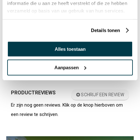
(meervoudige) beperking?
informatie die u aan ze heeft verstrekt of die ze hebben
verzameld op basis van uw gebruik van hun services.
Is de tegel veilig in gebruik?
Kan ik de vloertegel ook met schoenen
Details tonen
gebruiken?
Hoe maak ik de tegel schoon?
Alles toestaan
Is de vloeistof in de tegel giftig?
Aanpassen
PRODUCTREVIEWS
SCHRIJF EEN REVIEW
Er zijn nog geen reviews. Klik op de knop hierboven om
een review te schrijven.