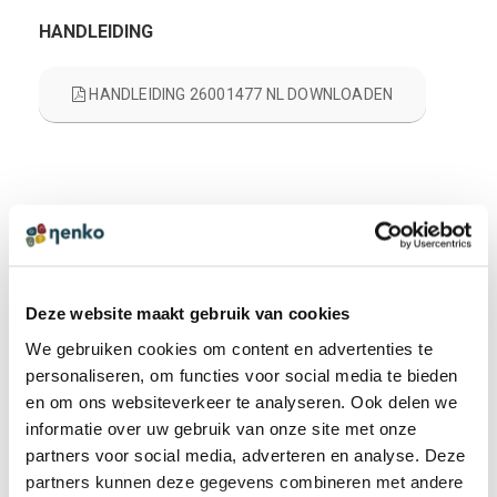
HANDLEIDING
HANDLEIDING 26001477 NL DOWNLOADEN
CERTIFICAAT
SAFETY CERTIFICATE - FLOOR TILE EN
DOWNLOADEN
Deze website maakt gebruik van cookies
We gebruiken cookies om content en advertenties te
personaliseren, om functies voor social media te bieden
en om ons websiteverkeer te analyseren. Ook delen we
informatie over uw gebruik van onze site met onze
FAQ'S LICHTGEVENDE GEL VLOERTEGEL - ORANJE
partners voor social media, adverteren en analyse. Deze
Is de tegel geschikt voor mensen met een
partners kunnen deze gegevens combineren met andere