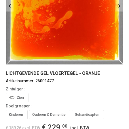
LICHTGEVENDE GEL VLOERTEGEL - ORANJE
Artikelnummer:
26001477
Zintuigen:
Zien
Doelgroepen:
Kinderen
Ouderen & Dementie
Gehandicapten
€ 229,
00
incl. BTW
€ 189,26
excl. BTW