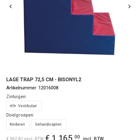
LAGE TRAP 72,5 CM - BISONYL2
Artikelnummer:
12016008
Zintuigen:
Vestibulair
Doelgroepen:
Kinderen
Gehandicapten
€ 1.165,
00
incl. BTW
€ 962,81
excl. BTW