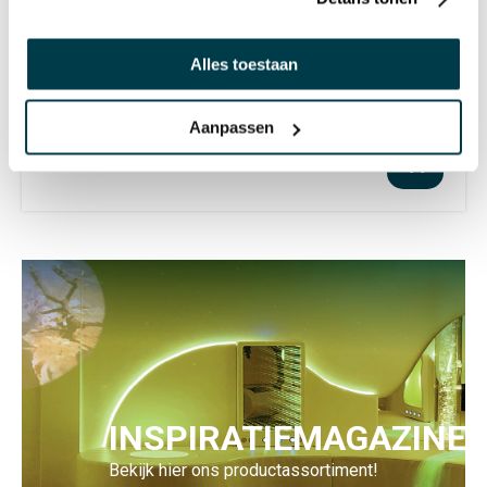
3-delige klimset
Alles toestaan
€ 829,00 incl. BTW
€ 685,12 excl. BTW
Aanpassen
INSPIRATIEMAGAZINE
Bekijk hier ons productassortiment!