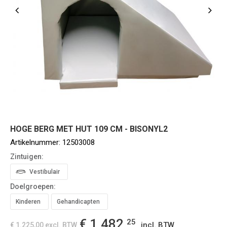
HOGE BERG MET HUT 109 CM - BISONYL2
Artikelnummer:
12503008
Zintuigen:
Vestibulair
Doelgroepen:
Kinderen
Gehandicapten
€ 1.482,
25
incl. BTW
€ 1.225,00
excl. BTW