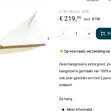
Kinderen
O
€ 181,78
excl. BTW
€ 219,
95
incl. BTW
-
+
I
Op voorraad; verzending na 
Deze hangstoel is extra groot, zo
hangstoel is gemaakt van 100% k
ook zeer geschikt om met 2 person
trekken!
De hang...
Meer informatie