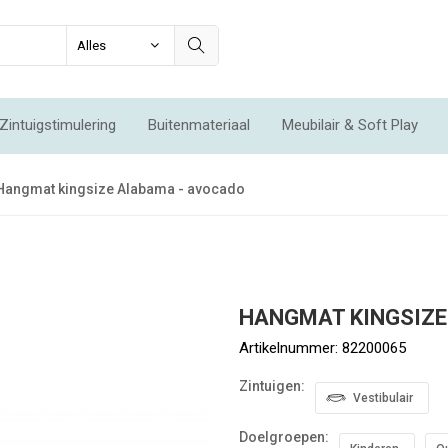
Zintuigstimulering
Buitenmateriaal
Meubilair & Soft Play
Integratie & Beweging
Voordeelsets
Acties
Nieuw
Hangmat kingsize Alabama - avocado
HANGMAT KINGSIZE
Artikelnummer:
82200065
Zintuigen:
Vestibulair
Doelgroepen: