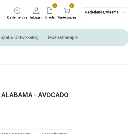
0
0
Nederlands/Vlaams
Klantenservice
Inloggen
Offerte
Winkelwagen
Spel & Ontwikkeling
Muziektherapie
Ritme instrumenten & Slaginstrumenten
 ALABAMA - AVOCADO