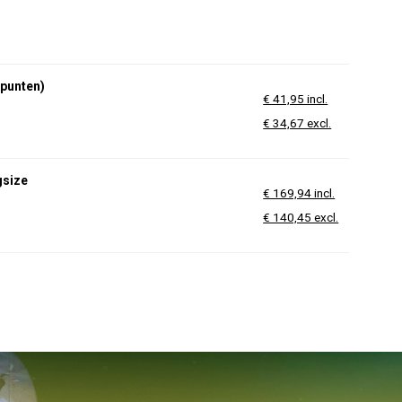
punten)
€ 41,95 incl.
€ 34,67 excl.
gsize
€ 169,94 incl.
€ 140,45 excl.