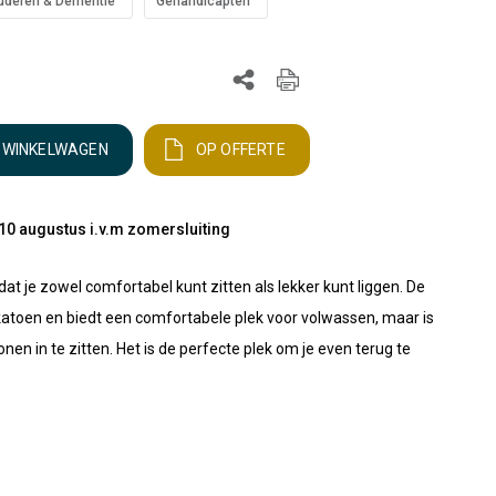
uderen & Dementie
Gehandicapten
N WINKELWAGEN
OP OFFERTE
10 augustus i.v.m zomersluiting
dat je zowel comfortabel kunt zitten als lekker kunt liggen. De
atoen en biedt een comfortabele plek voor volwassen, maar is
en in te zitten. Het is de perfecte plek om je even terug te