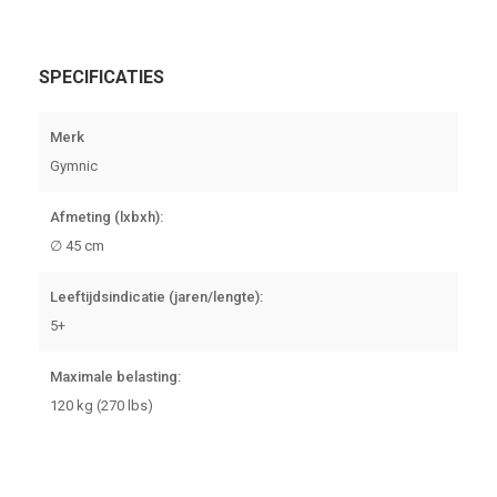
SPECIFICATIES
Merk
Gymnic
Afmeting (lxbxh):
∅ 45 cm
Leeftijdsindicatie (jaren/lengte):
5+
Maximale belasting:
120 kg (270 lbs)