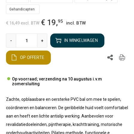
Gehandicapten
€ 19,
95
incl. BTW
€ 16,49
excl. BTW
-
+
IN WINKELWAGEN
OP OFFERTE
Op voorraad; verzending na 10 augustus i.v.m
zomersluiting
Zachte, opblaasbare en oersterke PVC bal om mee te spelen,
coördineren en balanceren. De geribbelde huid voelt comfortabel
aan en heeft een lichte antislip werking. Aanbevolen voor
revalidatiedoeleinden, pijntherapie, krachttraining, motorische
onderhoudsactiviteiten, Pilates-methode, functionele e...