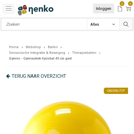
0
0
Inloggen
Home
Webshop
Ballen
Sensorische Integratie & Beweging
Therapieballen
Gymnic - Gymnastiek-fysiobal 45 cm geel
TERUG NAAR OVERZICHT
IP
CADEAUTIP