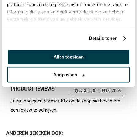
partners kunnen deze gegevens combineren met andere
Wat is een Eendoostaak / taakdoos en voor
informatie die u aan ze heeft verstrekt of die ze hebben
welke doelgroep zijn deze geschikt?
verzameld op basis van uw gebruik van hun services.
Heeft eendoostaken ook een keurmerk?
Details tonen
Wat zijn de voordelen van een Eendoostaak ten
opzichte van een taak die gemaakt is van een
Alles toestaan
schoenendoos?
Aanpassen
PRODUCTREVIEWS
SCHRIJF EEN REVIEW
Er zijn nog geen reviews. Klik op de knop hierboven om
een review te schrijven.
ANDEREN BEKEKEN OOK: