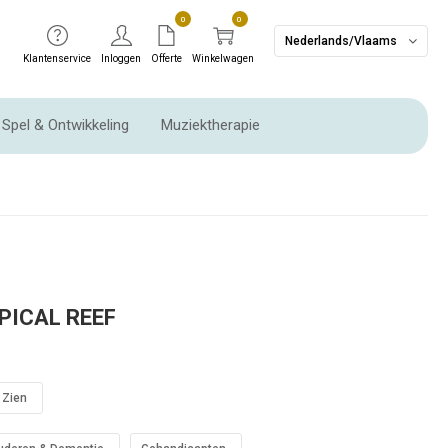
0
0
Nederlands/Vlaams
Klantenservice
Inloggen
Offerte
Winkelwagen
Spel & Ontwikkeling
Muziektherapie
Ritme instrumenten & Slaginstrumenten
PICAL REEF
Zien