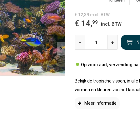
Kinderen
O
€ 12,39
excl. BTW
€ 14,
99
incl. BTW
-
+
I
Op voorraad; verzending na 
Bekijk de tropische vissen, in al
vormen en kleuren van het koraal
Meer informatie