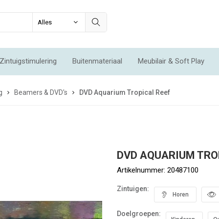
Zintuigstimulering
Buitenmateriaal
Meubilair & Soft Play
Integratie & Beweging
Voordeelsets
Acties
Nieuw
g
Beamers & DVD's
DVD Aquarium Tropical Reef
DVD AQUARIUM TRO
Artikelnummer:
20487100
Zintuigen:
Horen
Doelgroepen: