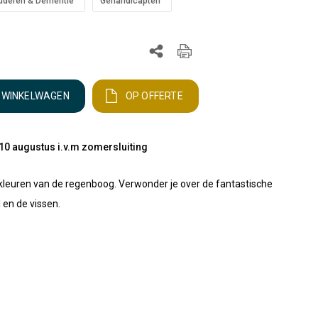
uderen & Dementie
Gehandicapten
N WINKELWAGEN
OP OFFERTE
10 augustus i.v.m zomersluiting
le kleuren van de regenboog. Verwonder je over de fantastische
 en de vissen.