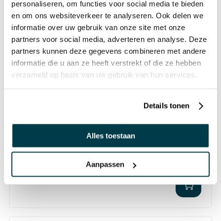
personaliseren, om functies voor social media te bieden
en om ons websiteverkeer te analyseren. Ook delen we
PRODUCTREVIEWS
SCHRIJF EEN REVIEW
informatie over uw gebruik van onze site met onze
partners voor social media, adverteren en analyse. Deze
Er zijn nog geen reviews. Klik op de knop hierboven om
partners kunnen deze gegevens combineren met andere
een review te schrijven.
informatie die u aan ze heeft verstrekt of die ze hebben
verzameld op basis van uw gebruik van hun services.
ANDEREN BEKEKEN OOK:
Details tonen
Lichtgevende bouwblokken
Alles toestaan
€ 194,96 incl. BTW
Aanpassen
€ 161,12 excl. BTW