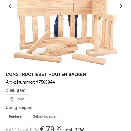
CONSTRUCTIESET HOUTEN BALKEN
Artikelnummer:
97560844
Zintuigen:
Zien
Doelgroepen:
Kinderen
Gehandicapten
€ 79,
99
incl. BTW
€ 66,11
excl. BTW