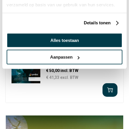
Cadeaubon € 25,00
verzameld op basis van uw gebruik van hun services.
€ 25,00 incl. BTW
€ 20,66 excl. BTW
Details tonen
Alles toestaan
CADEAUTIP
Aanpassen
Cadeaubon € 50,00
€ 50,00 incl. BTW
€ 41,33 excl. BTW