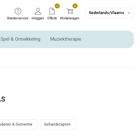
0
0
Nederlands/Vlaams
Klantenservice
Inloggen
Offerte
Winkelwagen
Spel & Ontwikkeling
Muziektherapie
Ritme instrumenten & Slaginstrumenten
AS
uderen & Dementie
Gehandicapten