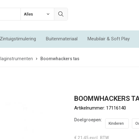
Zintuigstimulering
Buitenmateriaal
Meubilair & Soft Play
Integratie & Beweging
Voordeelsets
Acties
Nieuw
Slaginstrumenten
Boomwhackers tas
BOOMWHACKERS T
Artikelnummer:
17116140
Doelgroepen:
Kinderen
O
€ 21,45
excl. BTW