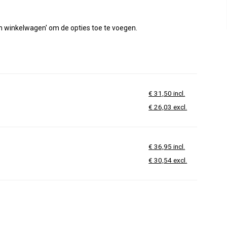
'In winkelwagen' om de opties toe te voegen.
€ 31,50 incl.
€ 26,03 excl.
€ 36,95 incl.
€ 30,54 excl.