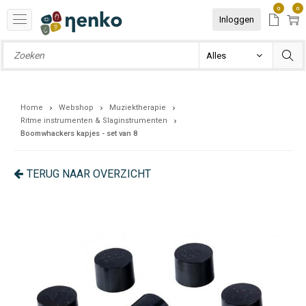
0
0
Inloggen
Home
Webshop
Muziektherapie
Ritme instrumenten & Slaginstrumenten
Boomwhackers kapjes - set van 8
TERUG NAAR OVERZICHT