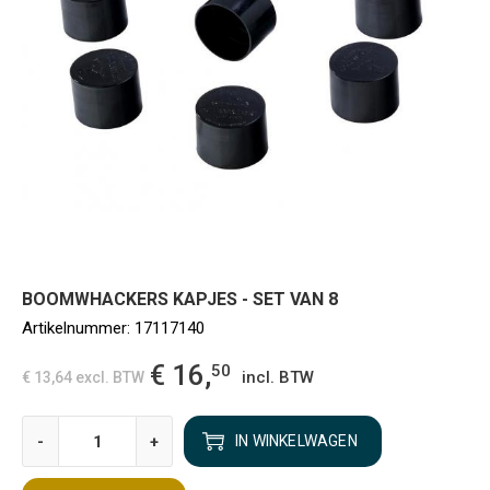
BOOMWHACKERS KAPJES - SET VAN 8
Artikelnummer:
17117140
€ 16,
50
incl. BTW
€ 13,64
excl. BTW
-
+
IN WINKELWAGEN