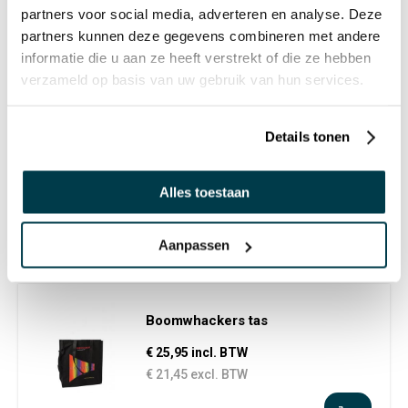
partners voor social media, adverteren en analyse. Deze
partners kunnen deze gegevens combineren met andere
informatie die u aan ze heeft verstrekt of die ze hebben
verzameld op basis van uw gebruik van hun services.
Boomwhackers pentatonisch -
set van 6
Details tonen
€ 31,50 incl. BTW
€ 26,03 excl. BTW
Alles toestaan
Aanpassen
Boomwhackers tas
€ 25,95 incl. BTW
€ 21,45 excl. BTW