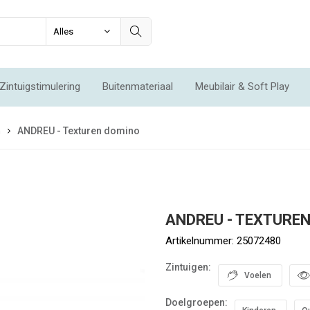
Zintuigstimulering
Buitenmateriaal
Meubilair & Soft Play
Integratie & Beweging
Voordeelsets
Acties
Nieuw
n
ANDREU - Texturen domino
ANDREU - TEXTURE
Artikelnummer:
25072480
Zintuigen:
Voelen
Doelgroepen: