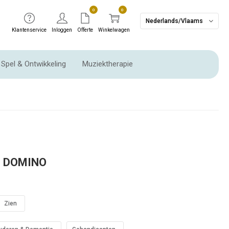
0
0
Nederlands/Vlaams
Klantenservice
Inloggen
Offerte
Winkelwagen
Spel & Ontwikkeling
Muziektherapie
Ritme instrumenten & Slaginstrumenten
N DOMINO
Zien