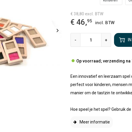
Kinderen
O
€ 38,80
excl. BTW
€ 46,
95
incl. BTW
-
+
I
Op voorraad; verzending na 
Een innovatief en leerzaam spel d
perfect voor kinderen, mensen met
manier om de tastzin te ontwikkel
Hoe speel je het spel? Gebruik de
Meer informatie