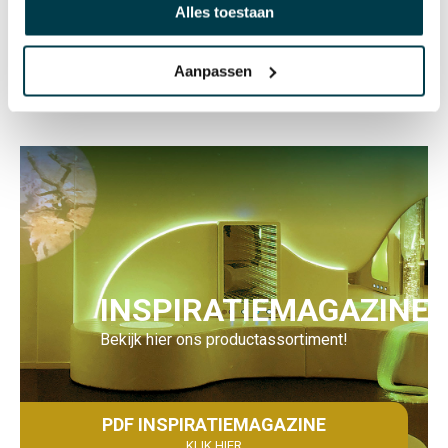
Alles toestaan
€ 30,37 excl. BTW
Aanpassen
INSPIRATIEMAGAZINE
Bekijk hier ons productassortiment!
PDF INSPIRATIEMAGAZINE
KLIK HIER