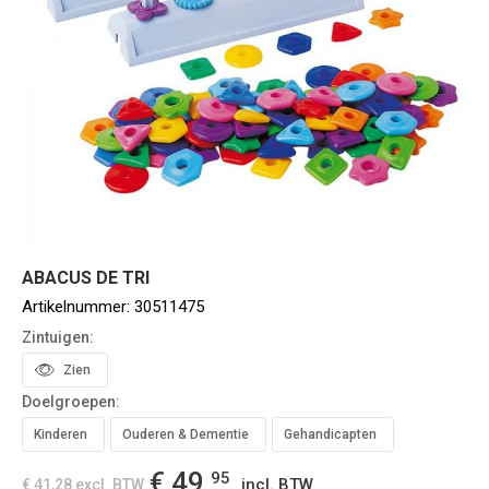
ABACUS DE TRI
Artikelnummer:
30511475
Zintuigen:
Zien
Doelgroepen:
Kinderen
Ouderen & Dementie
Gehandicapten
€ 49,
95
incl. BTW
€ 41,28
excl. BTW