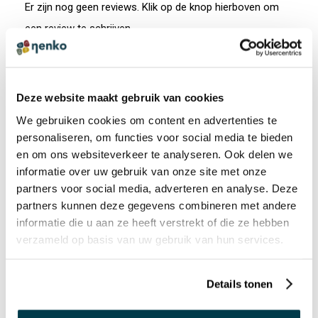
Er zijn nog geen reviews. Klik op de knop hierboven om
een review te schrijven.
ANDEREN BEKEKEN OOK:
Deze website maakt gebruik van cookies
We gebruiken cookies om content en advertenties te
personaliseren, om functies voor social media te bieden
Atelier Sorteren
en om ons websiteverkeer te analyseren. Ook delen we
€ 49,95 incl. BTW
informatie over uw gebruik van onze site met onze
€ 41,28 excl. BTW
partners voor social media, adverteren en analyse. Deze
partners kunnen deze gegevens combineren met andere
informatie die u aan ze heeft verstrekt of die ze hebben
verzameld op basis van uw gebruik van hun services.
Details tonen
Primo Maxicoloredo
€ 36,75 incl. BTW